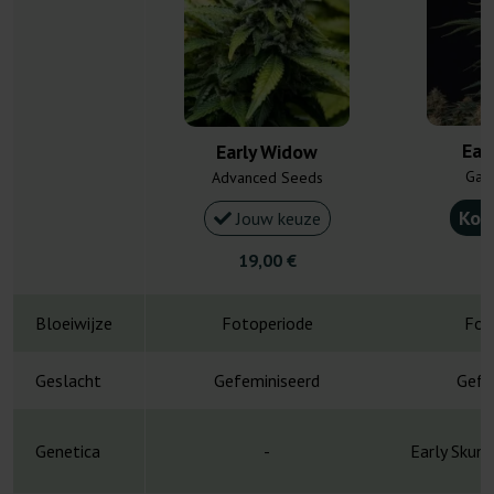
Ear
Early Widow
Gan
Advanced Seeds
Kou
Jouw keuze
19,00 €
3
Bloeiwijze
Fotoperiode
Fot
Geslacht
Gefeminiseerd
Gefe
Genetica
-
Early Skunk