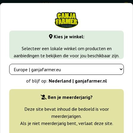
0
⭐ -40% Snelgroeiende soorten ⭐
⏰ 2 dagen 05:40:51
Kies je winkel:
GanjaFarmer.nl
Wiet soorten
White Widow
Early Wido
Selecteer een lokale winkel om producten en
aanbiedingen te bekijken die voor jou beschikbaar zijn.
Early Widow Advanced Seeds
of blijf op:
Nederland | ganjafarmer.nl
Ben je meerderjarig?
Deze site bevat inhoud die bedoeld is voor
meerderjarigen.
Als je niet meerderjarig bent, verlaat deze site.