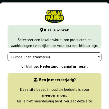
0
⭐ -40% Snelgroeiende soorten ⭐
⏰ 2 dagen 07:37:53
Kies je winkel:
GanjaFarmer.nl
Seedbanks
Advanced Seeds
Selecteer een lokale winkel om producten en
aanbiedingen te bekijken die voor jou beschikbaar zijn.
Advanced Seeds Wietzaden
of blijf op:
Nederland | ganjafarmer.nl
Filters
Sorteren
Ben je meerderjarig?
Deze site bevat inhoud die bedoeld is voor
meerderjarigen.
Als je niet meerderjarig bent, verlaat deze site.