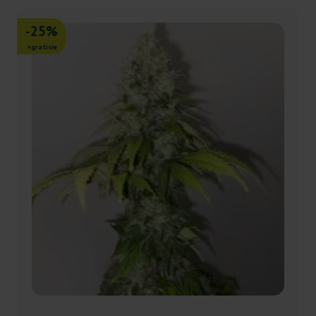
-25%
+gratisie