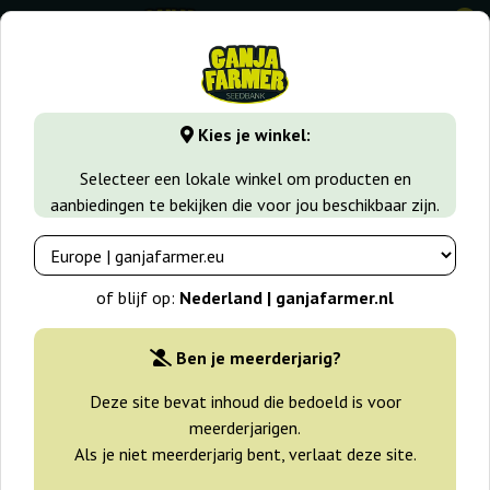
0
⭐ -40% Snelgroeiende soorten ⭐
⏰ 2 dagen 04:54:56
Kies je winkel:
GanjaFarmer.nl
Wiet soorten
Northern Light
Selecteer een lokale winkel om producten en
aanbiedingen te bekijken die voor jou beschikbaar zijn.
Northern Light Wietzaden
of blijf op:
Nederland | ganjafarmer.nl
Filters
Sorteren
Ben je meerderjarig?
Deze site bevat inhoud die bedoeld is voor
-40%
meerderjarigen.
Als je niet meerderjarig bent, verlaat deze site.
+gratisie