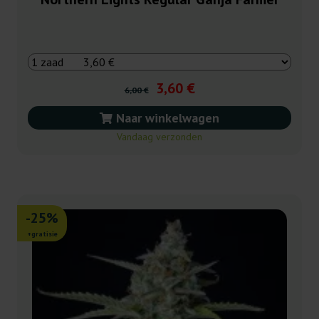
3,60 €
6,00 €
Naar winkelwagen
Vandaag verzonden
-25%
+gratisie