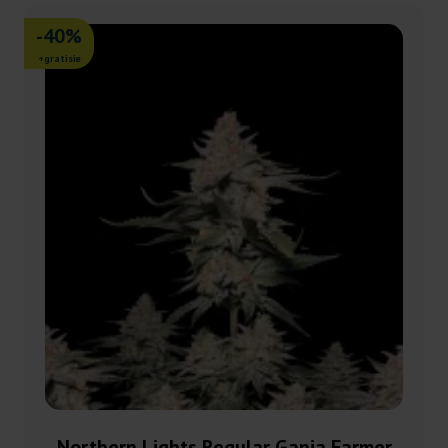
-40%
+gratisie
Northern Lights Regular Ganja Farmer