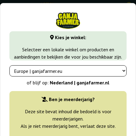
0
GanjaFarmer.nl
Wiet soorten
Do Si Dos
Kies je winkel:
Do Si Dos Wietzaden
Selecteer een lokale winkel om producten en
aanbiedingen te bekijken die voor jou beschikbaar zijn.
Filters
Sorteren
of blijf op:
Nederland | ganjafarmer.nl
-30%
Ben je meerderjarig?
+gratisie
Deze site bevat inhoud die bedoeld is voor
meerderjarigen.
Als je niet meerderjarig bent, verlaat deze site.