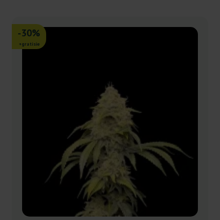
-30%
+gratisie