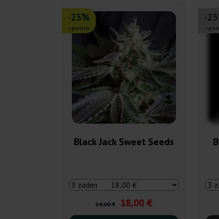
-25%
-2
+gratisie
+grati
Black Jack Sweet Seeds
B
18,00 €
24,00 €