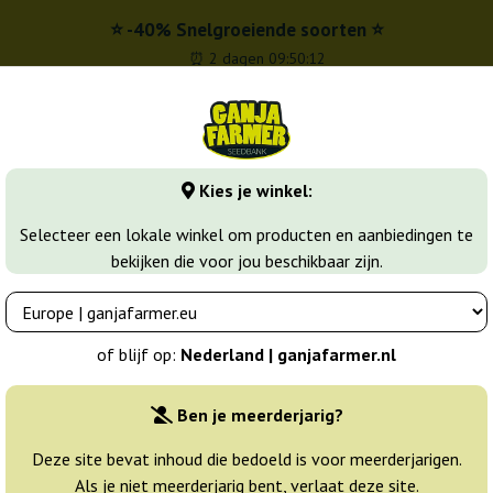
⭐ -40% Snelgroeiende soorten ⭐
⏰ 2 dagen 09:50:10
l
00 - 16:00
Kies je winkel:
banks
Wiet soorten
Meer
Selecteer een lokale winkel om producten en aanbiedingen te
bekijken die voor jou beschikbaar zijn.
rer
of blijf op:
Nederland | ganjafarmer.nl
Ben je meerderjarig?
Deze site bevat inhoud die bedoeld is voor meerderjarigen.
Sorteren
Als je niet meerderjarig bent, verlaat deze site.