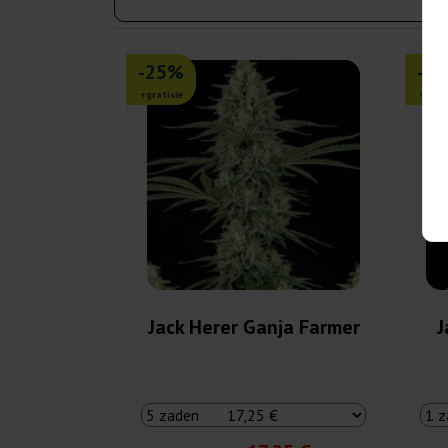
-25%
-2
+gratisie
+grati
Jack Herer Ganja Farmer
J