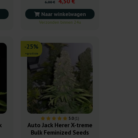
4,50 €
6,00 €
Naar winkelwagen
Verzonden binnen 24u
-25%
+gratisie
5.0
(1)
k
Auto Jack Herer X-treme
Bulk Feminized Seeds