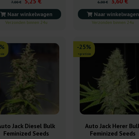
5,25 €
3,60 €
7,00 €
6,00 €
Naar winkelwagen
Naar winkelwagen
Verzonden binnen 24u
Verzonden binnen 24u
5%
-25%
sie
+gratisie
Auto Jack Diesel Bulk
Auto Jack Herer Bul
Feminized Seeds
Feminized Seeds