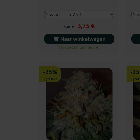
3,75 €
5,00 €
Naar winkelwagen
Verzonden binnen 24u
-25%
-2
+gratisie
+grati