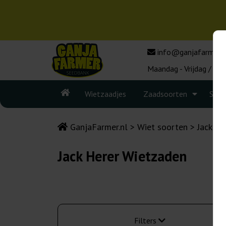
info@ganjafarmer.n
Maandag - Vrijdag / 10:
Wietzaadjes
Zaadsoorten
Seed
GanjaFarmer.nl
Wiet soorten
Jack He
Jack Herer Wietzaden
Filters