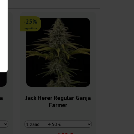
-25%
+gratisie
ja
Jack Herer Regular Ganja
Farmer