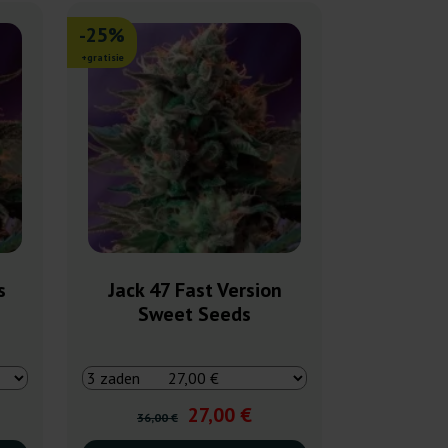
-25%
+gratisie
s
Jack 47 Fast Version
Sweet Seeds
27,00 €
36,00 €