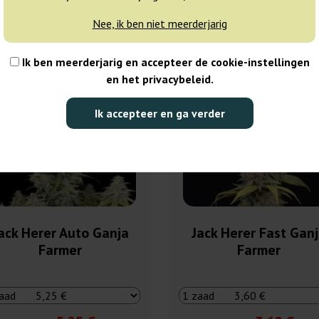
Nee, ik ben niet meerderjarig
5%
-40%
Ik ben meerderjarig en accepteer de cookie-instellingen
sie
+gratisie
en het privacybeleid.
Ik accepteer en ga verder
ack Herer Auto Ganja
Jack Herer Fast Gan
Farmer
Farmer