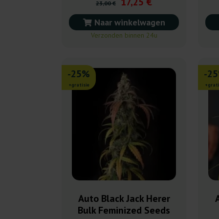
17,25 €
23,00 €
Naar winkelwagen
Verzonden binnen 24u
-25%
-2
+gratisie
+grati
Auto Black Jack Herer
Bulk Feminized Seeds