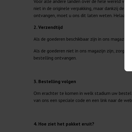
Voor alle andere landen over de hele wereld ver
niet in de originele verpakking, maar dankzij deze
ontvangen, moet u ons dit laten weten. Helaas zu
2. Verzendtijd
Als de goederen beschikbaar zijn in ons magazijn,
Als de goederen niet in ons magazijn zijn, zorge
bestelling ontvangen.
3. Bestelling volgen
Om erachter te komen in welk stadium uw bestelli
van ons een speciale code en een link naar de webs
4. Hoe ziet het pakket eruit?