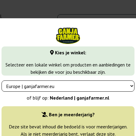
l
00 - 16:00
banks
Wiet soorten
Meer
Kies je winkel:
Selecteer een lokale winkel om producten en aanbiedingen te
bekijken die voor jou beschikbaar zijn.
of blijf op:
Nederland | ganjafarmer.nl
kele informatie over de verzendmethode die u moet weten:
Ben je meerderjarig?
n beschikbaar binnen de Europese Unie. Alle zaden die via een koerier
 uit de verpakking te halen en ons hiervan op de hoogte stelt).
Deze site bevat inhoud die bedoeld is voor meerderjarigen.
Als je niet meerderjarig bent, verlaat deze site.