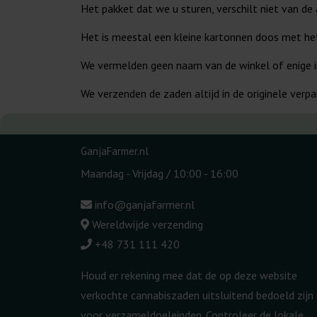
Het pakket dat we u sturen, verschilt niet van de
Het is meestal een kleine kartonnen doos met he
We vermelden geen naam van de winkel of enige i
We verzenden de zaden altijd in de originele verp
GanjaFarmer.nl
Maandag - Vrijdag / 10:00 - 16:00
info@ganjafarmer.nl
Wereldwijde verzending
+48 731 111 420
Houd er rekening mee dat de op deze website
verkochte cannabiszaden uitsluitend bedoeld zijn
voor verzameldoeleinden. Controleer de lokale