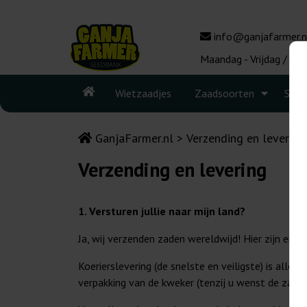
info@ganjafarmer.n
Maandag - Vrijdag / 10:
Wietzaadjes
Zaadsoorten
Seed
GanjaFarmer.nl
Verzending en levering
Verzending en levering
1. Versturen jullie naar mijn land?
Ja, wij verzenden zaden wereldwijd! Hier zijn en
Koerierslevering (de snelste en veiligste) is allee
verpakking van de kweker (tenzij u wenst de zaden