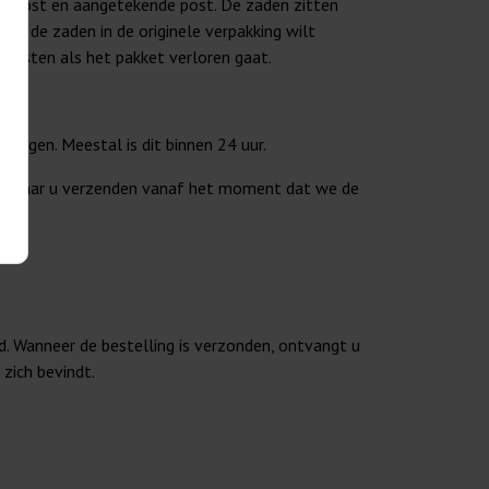
re post en aangetekende post. De zaden zitten
s u de zaden in de originele verpakking wilt
 kosten als het pakket verloren gaat.
angen. Meestal is dit binnen 24 uur.
agen naar u verzenden vanaf het moment dat we de
d. Wanneer de bestelling is verzonden, ontvangt u
zich bevindt.