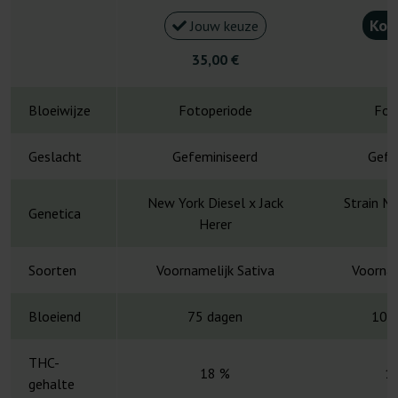
Kou
Jouw keuze
35,00 €
4
Bloeiwijze
Fotoperiode
Fot
Geslacht
Gefeminiseerd
Gefe
New York Diesel x Jack
Strain M
Genetica
Herer
H
Soorten
Voornamelijk Sativa
Voornam
Bloeiend
75 dagen
10-
THC-
18 %
1
gehalte