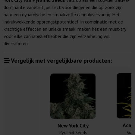
York City van Pyramid Seeds
valt op als een top-tier Sativa-
dominante variëteit, perfect voor diegenen die op zoek zijn
naar een dynamische en smaakvolle cannabiservaring. Het
indrukwekkende opbrengstpotentieel, in combinatie met de
krachtige effecten en unieke smaak, maken het een must-try
voor elke cannabisliefhebber die zijn verzameling wil
diversifiëren.
Vergelijk met vergelijkbare producten:
Acap
New York City
Gan
Pyramid Seeds