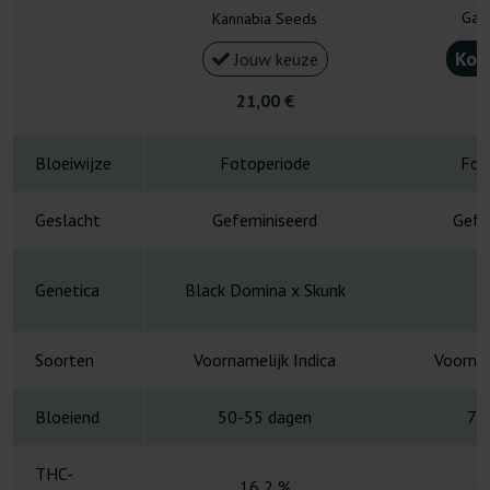
Gan
Kannabia Seeds
Kou
Jouw keuze
21,00 €
3
Bloeiwijze
Fotoperiode
Fot
Geslacht
Gefeminiseerd
Gefe
Genetica
Black Domina x Skunk
A
Soorten
Voornamelijk Indica
Voornam
Bloeiend
50-55 dagen
7-
THC-
16,2 %
1