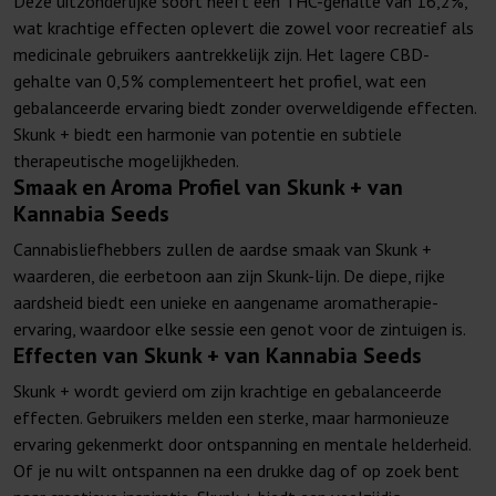
Deze uitzonderlijke soort heeft een THC-gehalte van 16,2%,
wat krachtige effecten oplevert die zowel voor recreatief als
medicinale gebruikers aantrekkelijk zijn. Het lagere CBD-
gehalte van 0,5% complementeert het profiel, wat een
gebalanceerde ervaring biedt zonder overweldigende effecten.
Skunk + biedt een harmonie van potentie en subtiele
therapeutische mogelijkheden.
Smaak en Aroma Profiel van Skunk + van
Kannabia Seeds
Cannabisliefhebbers zullen de aardse smaak van Skunk +
waarderen, die eerbetoon aan zijn Skunk-lijn. De diepe, rijke
aardsheid biedt een unieke en aangename aromatherapie-
ervaring, waardoor elke sessie een genot voor de zintuigen is.
Effecten van Skunk + van Kannabia Seeds
Skunk + wordt gevierd om zijn krachtige en gebalanceerde
effecten. Gebruikers melden een sterke, maar harmonieuze
ervaring gekenmerkt door ontspanning en mentale helderheid.
Of je nu wilt ontspannen na een drukke dag of op zoek bent