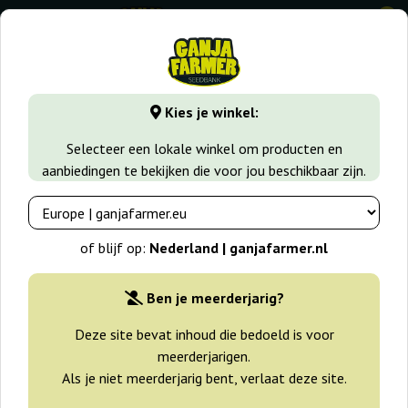
0
GanjaFarmer.nl
Zaadsoorten
Indica zaden
El Alquimist
Kies je winkel:
El Alquimista Auto Samsara
Selecteer een lokale winkel om producten en
aanbiedingen te bekijken die voor jou beschikbaar zijn.
of blijf op:
Nederland | ganjafarmer.nl
Ben je meerderjarig?
Deze site bevat inhoud die bedoeld is voor
meerderjarigen.
Als je niet meerderjarig bent, verlaat deze site.