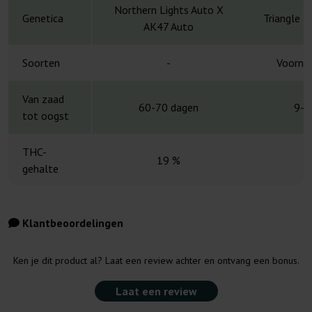
Northern Lights Auto X
Genetica
Triangle K
AK47 Auto
Soorten
-
Voornam
Van zaad
60-70 dagen
9-1
tot oogst
THC-
19 %
gehalte
Klantbeoordelingen
Ken je dit product al? Laat een review achter en ontvang een bonus.
Laat een review