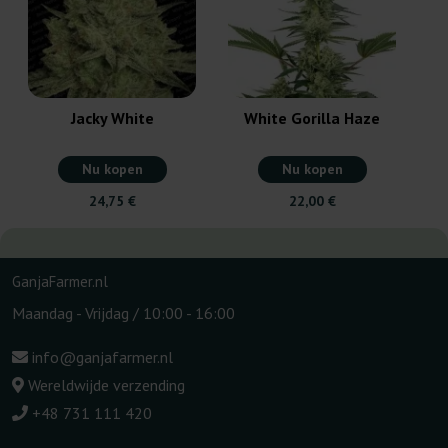
Jacky White
White Gorilla Haze
Nu kopen
Nu kopen
24,75 €
22,00 €
GanjaFarmer.nl
Maandag - Vrijdag / 10:00 - 16:00
info@ganjafarmer.nl
Wereldwijde verzending
+48 731 111 420