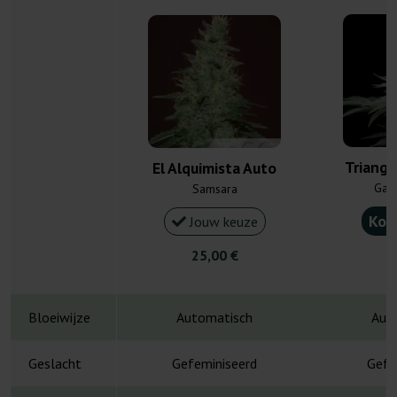
Triangl
El Alquimista Auto
Gan
Samsara
Kou
Jouw keuze
25,00 €
4
Bloeiwijze
Automatisch
Aut
Geslacht
Gefeminiseerd
Gefe