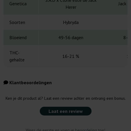
S.A.D x Clone élite de Jack
Genetica
Jack H
Herer
Soorten
Hybryda
H
Bloeiend
49-56 dagen
8-1
THC-
16-21 %
1
gehalte
Klantbeoordelingen
Ken je dit product al? Laat een review achter en ontvang een bonus.
Laat een review
Wees de eerste en voeg je beoordeling toe!