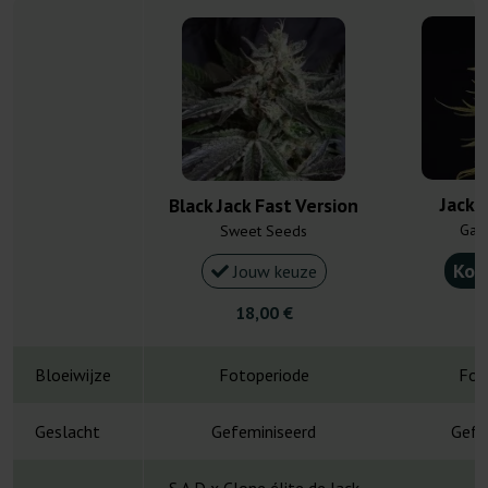
Jack 
Black Jack Fast Version
Gan
Sweet Seeds
Kou
Jouw keuze
18,00 €
4
Bloeiwijze
Fotoperiode
Fot
Geslacht
Gefeminiseerd
Gefe