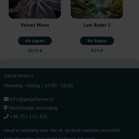
Velvet Moon
Low Ryder 2
Nu kopen
Nu kopen
30,75 €
9,75 €
GanjaFarmer.nl
Maandag - Vrijdag / 10:00 - 16:00
info@ganjafarmer.nl
Wereldwijde verzending
+48 731 111 420
Houd er rekening mee dat de op deze website verkochte
cannabiszaden uitsluitend bedoeld zijn voor