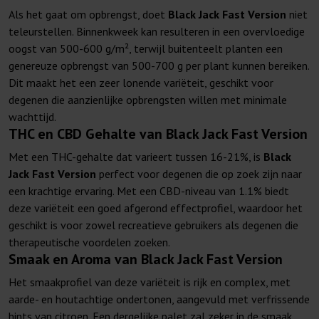
Als het gaat om opbrengst, doet
Black Jack Fast Version
niet
teleurstellen. Binnenkweek kan resulteren in een overvloedige
oogst van 500-600 g/m², terwijl buitenteelt planten een
genereuze opbrengst van 500-700 g per plant kunnen bereiken.
Dit maakt het een zeer lonende variëteit, geschikt voor
degenen die aanzienlijke opbrengsten willen met minimale
wachttijd.
THC en CBD Gehalte van Black Jack Fast Version
Met een THC-gehalte dat varieert tussen 16-21%, is
Black
Jack Fast Version
perfect voor degenen die op zoek zijn naar
een krachtige ervaring. Met een CBD-niveau van 1.1% biedt
deze variëteit een goed afgerond effectprofiel, waardoor het
geschikt is voor zowel recreatieve gebruikers als degenen die
therapeutische voordelen zoeken.
Smaak en Aroma van Black Jack Fast Version
Het smaakprofiel van deze variëteit is rijk en complex, met
aarde- en houtachtige ondertonen, aangevuld met verfrissende
hints van citroen. Een dergelijke palet zal zeker in de smaak