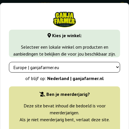
0
GanjaFarmer.nl
Seedbanks
Sweet Seeds
Black Jack Fas
Kies je winkel:
Black Jack Fast Version Sweet
Selecteer een lokale winkel om producten en
Seeds
aanbiedingen te bekijken die voor jou beschikbaar zijn.
-25%
+gratisie
of blijf op:
Nederland | ganjafarmer.nl
Ben je meerderjarig?
Deze site bevat inhoud die bedoeld is voor
meerderjarigen.
Als je niet meerderjarig bent, verlaat deze site.