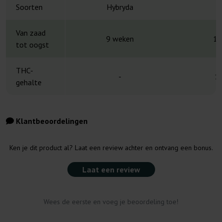
Soorten
Hybryda
S
Van zaad
9 weken
12
tot oogst
THC-
-
1
gehalte
Klantbeoordelingen
Ken je dit product al? Laat een review achter en ontvang een bonus.
Laat een review
Wees de eerste en voeg je beoordeling toe!