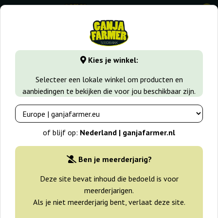
0
GanjaFarmer.nl
Wiet soorten
Lemon Haze
Super Lemo
Kies je winkel:
Super Lemon Haze Auto Green
Selecteer een lokale winkel om producten en
House Seeds
aanbiedingen te bekijken die voor jou beschikbaar zijn.
-25%
+gratisie
of blijf op:
Nederland | ganjafarmer.nl
Ben je meerderjarig?
Deze site bevat inhoud die bedoeld is voor
meerderjarigen.
Als je niet meerderjarig bent, verlaat deze site.