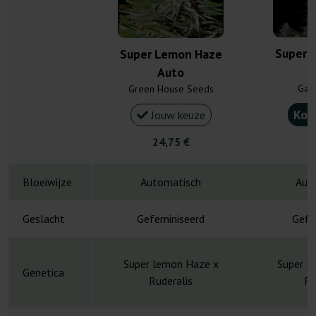
Super 
Super Lemon Haze
Auto
Gan
Green House Seeds
Kou
Jouw keuze
24,75 €
4
Bloeiwijze
Automatisch
Aut
Geslacht
Gefeminiseerd
Gefe
Super lemon Haze x
Super L
Genetica
Ruderalis
Ru