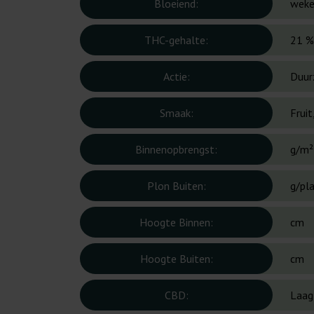
Bloeiend:
wek
THC-gehalte:
21 %
Actie:
Duur
Smaak:
Fruit
Binnenopbrengst:
g/m²
Plon Buiten:
g/pl
Hoogte Binnen:
cm
Hoogte Buiten:
cm
CBD:
Laag