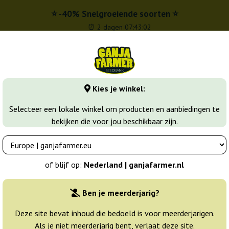
⭐ -40% Snelgroeiende soorten ⭐
⏰ 2 dagen 07:43:01
l
00 - 16:00
Kies je winkel:
banks
Wiet soorten
Meer
Selecteer een lokale winkel om producten en aanbiedingen te
bekijken die voor jou beschikbaar zijn.
Haze
Lemon Shining Silver Haze
 Royal Queen Seeds
of blijf op:
Nederland | ganjafarmer.nl
Breeder:
Royal Queen Seeds
Ben je meerderjarig?
Originele verpakking:
Deze site bevat inhoud die bedoeld is voor meerderjarigen.
Als je niet meerderjarig bent, verlaat deze site.