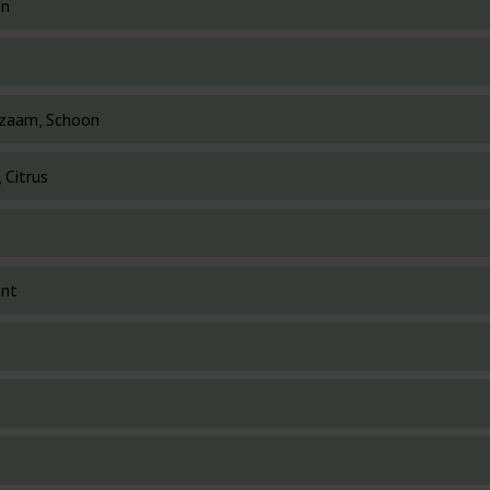
en
zaam, Schoon
, Citrus
ant