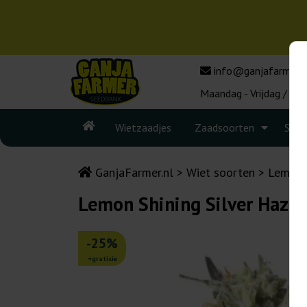
info@ganjafarmer.n
Maandag - Vrijdag / 10:
Wietzaadjes
Zaadsoorten
Seed
GanjaFarmer.nl
Wiet soorten
Lemon 
Lemon Shining Silver Haze
-25%
+gratisie