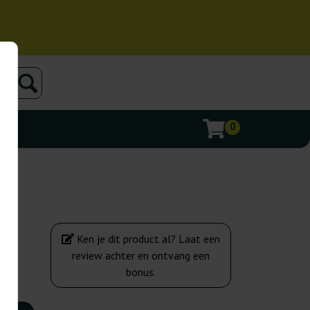
0
Ken je dit product al? Laat een
review achter en ontvang een
bonus.