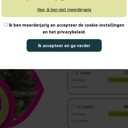
1 zaad
6
Nee, ik ben niet meerderjarig
Vandaag
25% GOED
verzonden
Ik ben meerderjarig en accepteer de cookie-instellingen
en het privacybeleid.
3 zaden
18
Ik accepteer en ga verder
Vandaag
25% GOED
verzonden
5 zaden
27
Vandaag
25% GOED
verzonden
10 zaden
49
Vandaag
25% GOED
verzonden