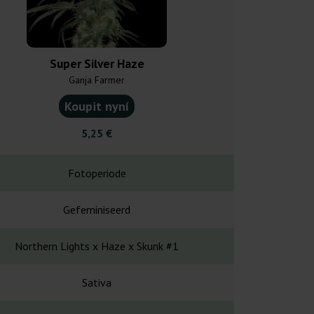
Super Silver Haze
Ghost Tra
Ganja Farmer
Ganja F
Koupit nyní
Koupit
5,25 €
6,00
Fotoperiode
Fotope
Gefeminiseerd
Gefemin
Northern Lights x Haze x Skunk #1
Ghost Train Ha
Sativa
Sati