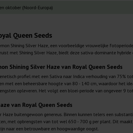
en oktober (Noord-Europa)
Royal Queen Seeds
mon Shining Silver Haze, een voorbeeldige vrouwelijke fotoperiod
ist met Shining Silver Haze, biedt deze sativa-dominante hybride 
on Shining Silver Haze van Royal Queen Seeds
genetisch profiel met een Sativa naar Indica verhouding van 75% 
innen met een beheersbare hoogte van 80 - 140 cm, waardoor het id
rengsten opleveren. Het volgt een bloei-periode van ongeveer 9 to
Haze van Royal Queen Seeds
er Haze buitengewoon genereus. Binnen kunnen telers een substant
ten, met opbrengsten van tot wel 650 - 700 g per plant. Dit maak
 zijn naar een betrouwbare en hoogwaardige oogst.