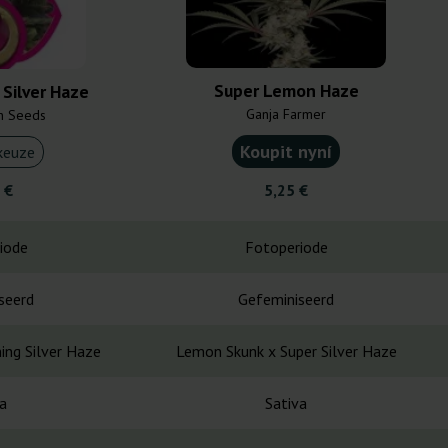
Super Lemon Haze
Silver Haze
Ganja Farmer
n Seeds
Koupit nyní
keuze
 €
5,25 €
iode
Fotoperiode
seerd
Gefeminiseerd
ing Silver Haze
Lemon Skunk x Super Silver Haze
a
Sativa