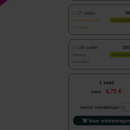
25 zaden
99
Verzonden binnen
25% GOED
3-7 dagen
100 zaden
282
Vandaag
25% GOED
verzonden
1 zaad
6,75 €
9,00 €
Aantal verpakkingen:
Naar winkelwage