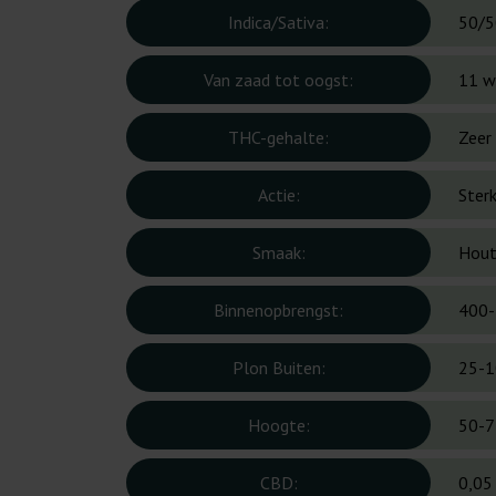
Indica/Sativa:
50/5
Van zaad tot oogst:
11 w
THC-gehalte:
Zeer
Actie:
Ster
Smaak:
Hout,
Binnenopbrengst:
400-
Plon Buiten:
25-1
Hoogte:
50-7
CBD:
0,05