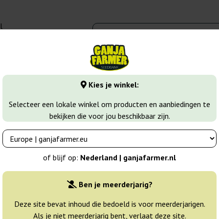
l
00 - 16:00
banks
Wiet soorten
Meer
Kies je winkel:
wer Wietzaadjes
Auto Brooklyn Sunrise
Selecteer een lokale winkel om producten en aanbiedingen te
bekijken die voor jou beschikbaar zijn.
h Passion
Breeder:
Dutch Passion
of blijf op:
Nederland | ganjafarmer.nl
Originele verpakking:
Ben je meerderjarig?
3 zaden
19
Deze site bevat inhoud die bedoeld is voor meerderjarigen.
Als je niet meerderjarig bent, verlaat deze site.
Niet beschikbaar
25% GOED