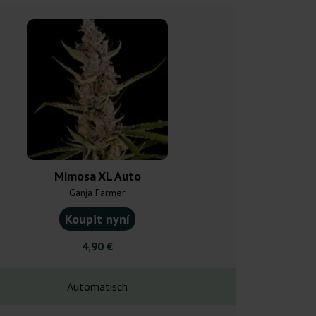
Mimosa XL Auto
Bubblelici
Ganja Farmer
Nirva
Koupit nyní
Koupit
4,90 €
28,0
Automatisch
Automa