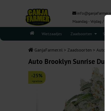
info@ganjafarmer.n
Maandag - Vrijdag / 10:
Wietzaadjes
Zaadsoorten
Seed
GanjaFarmer.nl
Zaadsoorten
Autoflo
Auto Brooklyn Sunrise Dutc
-25%
+gratisie