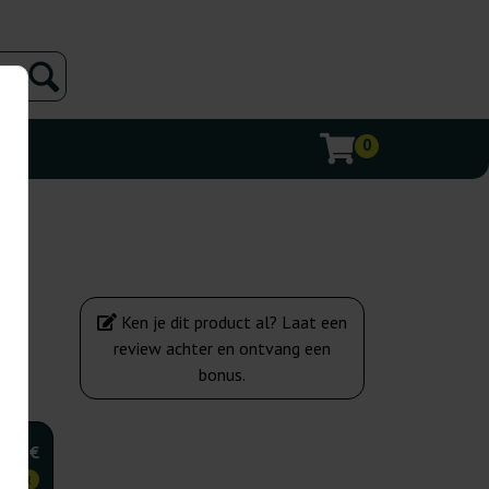
0
Ken je dit product al? Laat een
review achter en ontvang een
bonus.
,50 €
KOPER