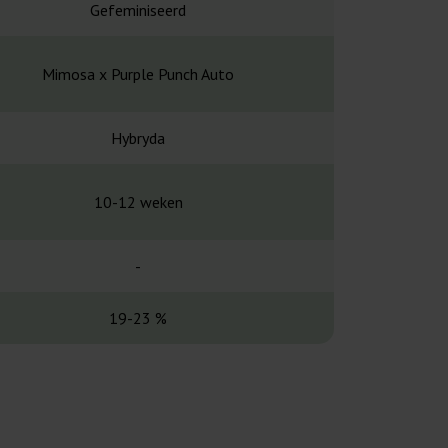
Gefeminiseerd
Gefemin
Mimosa x Purple Punch Auto
Bubblelicious x
Hybryda
Hybr
10-12 weken
-
-
-
19-23 %
13-1