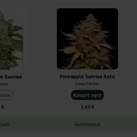
Pineapple Sunrise Auto
n Sunrise
Ganja Farmer
ssion
Koupit nyní
keuze
 €
5,60 €
isch
Automatisch