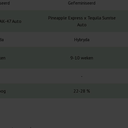
seerd
Gefeminiseerd
Pineapple Express x Tequila Sunrise
 AK-47 Auto
Auto
da
Hybryda
ken
9-10 weken
-
oog
22-28 %