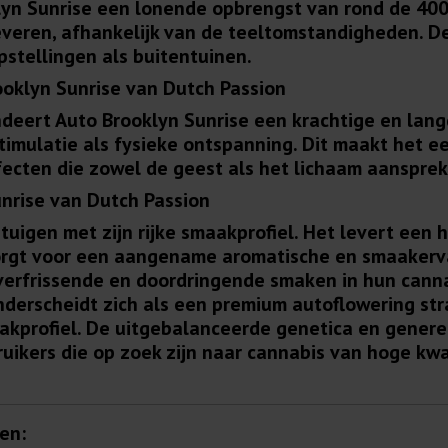
lyn Sunrise een lonende opbrengst van rond de 400-
veren, afhankelijk van de teeltomstandigheden. De
stellingen als buitentuinen.
oklyn Sunrise van Dutch Passion
deert Auto Brooklyn Sunrise een krachtige en langd
timulatie als fysieke ontspanning. Dit maakt het ee
fecten die zowel de geest als het lichaam aansprek
nrise van Dutch Passion
igen met zijn rijke smaakprofiel. Het levert een hee
orgt voor een aangename aromatische en smaakervari
 verfrissende en doordringende smaken in hun can
derscheidt zich als een premium autoflowering strai
aakprofiel. De uitgebalanceerde genetica en gene
uikers die op zoek zijn naar cannabis van hoge kwa
en: