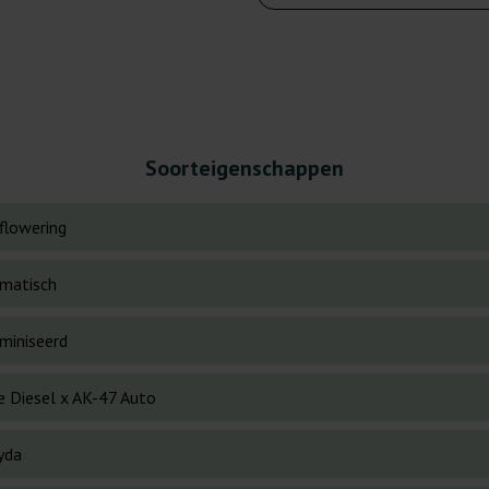
Soorteigenschappen
flowering
matisch
miniseerd
e Diesel x AK-47 Auto
yda