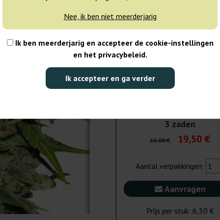
Nee, ik ben niet meerderjarig
7 zaden
39
Ik ben meerderjarig en accepteer de cookie-instellingen
Niet beschikbaar
25% GOED
en het privacybeleid.
100 zaden
406
Ik accepteer en ga verder
Niet beschikbaar
25% GOED
3 zaden
19,50 €
26,00 €
Aantal verpakkingen:
Aanvragen
Prijs per stuk:
6,50 €