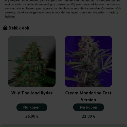
Bekijk ook
P
Wild Thailand Ryder
Cream Mandarine Fast
Version
Nu kopen
Nu kopen
26,00 €
21,00 €