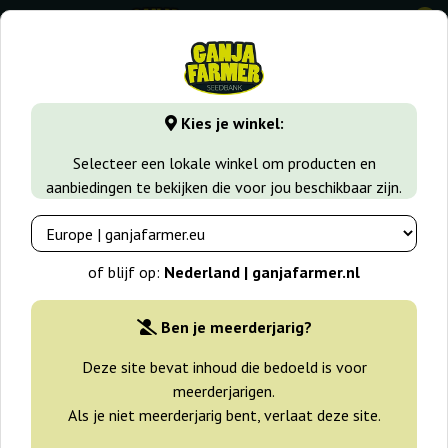
0
GanjaFarmer.nl
Zaadsoorten
Sativa zaden
Auto Daiqui
Kies je winkel:
Auto Daiquiri Lime Dutch Passion
Selecteer een lokale winkel om producten en
aanbiedingen te bekijken die voor jou beschikbaar zijn.
-25%
+gratisie
of blijf op:
Nederland | ganjafarmer.nl
Ben je meerderjarig?
Deze site bevat inhoud die bedoeld is voor
meerderjarigen.
Als je niet meerderjarig bent, verlaat deze site.