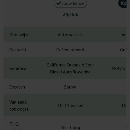
Kou
Jouw keuze
24,75 €
4
Bloeiwijze
Automatisch
Aut
Geslacht
Gefeminiseerd
Gefe
California Orange x Sour
Genetica
AK47 x Ja
Diesel Autoflowering
Soorten
Sativa
S
Van zaad
10-11 weken
10-
tot oogst
THC-
Zeer hoog
1