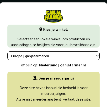
0
GanjaFarmer.nl
Wiet soorten
Amnesia Haze
Amnesia 
Kies je winkel:
Amnesia Lemon Barney's Farm
Selecteer een lokale winkel om producten en
aanbiedingen te bekijken die voor jou beschikbaar zijn.
-25%
+gratisie
of blijf op:
Nederland | ganjafarmer.nl
Ben je meerderjarig?
Deze site bevat inhoud die bedoeld is voor
meerderjarigen.
Als je niet meerderjarig bent, verlaat deze site.