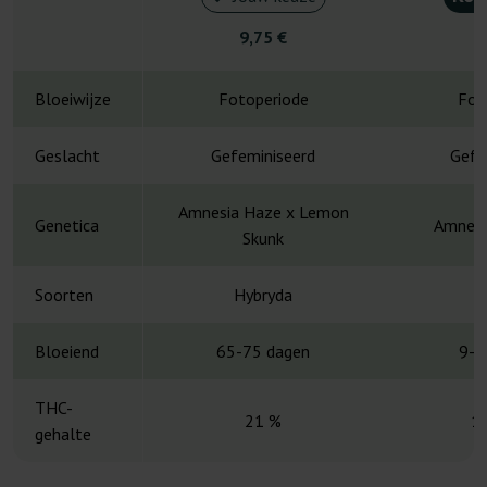
9,75 €
4
Bloeiwijze
Fotoperiode
Fot
Geslacht
Gefeminiseerd
Gefe
Amnesia Haze x Lemon
Genetica
Amnesi
Skunk
Soorten
Hybryda
H
Bloeiend
65-75 dagen
9-1
THC-
21 %
1
gehalte