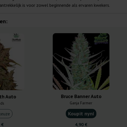
ntrekkelijk is voor zowel beginnende als ervaren kwekers.
en:
Bruce Banner Auto
th Auto
Ganja Farmer
uds
Koupit nyní
keuze
 €
4,90 €