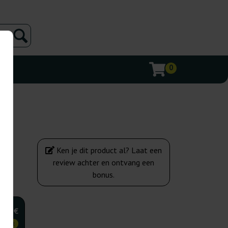
0
Ken je dit product al? Laat een
review achter en ontvang een
bonus.
7,50 €
KOPER