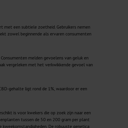
t met een subtiele zoetheid. Gebruikers nemen
reekt zowel beginnende als ervaren consumenten
ag. Consumenten melden gevoelens van geluk en
vaak vergeleken met het verkwikkende gevoel van
CBD-gehalte ligt rond de 1%, waardoor er een
chikt is voor kwekers die op zoek zijn naar een
tenplanten tussen de 50 en 200 gram per plant
rse kweekomstandigheden. De robuuste genetica