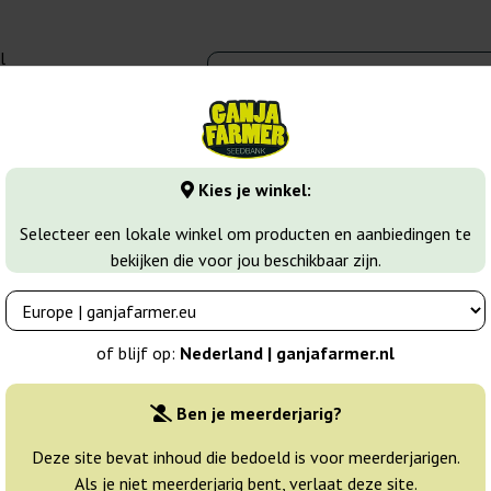
l
00 - 16:00
banks
Wiet soorten
Meer
Kies je winkel:
wer Wietzaadjes
Crystal Meth Auto
Selecteer een lokale winkel om producten en aanbiedingen te
bekijken die voor jou beschikbaar zijn.
s
Breeder:
Fast Buds
of blijf op:
Nederland | ganjafarmer.nl
Originele verpakking:
Ben je meerderjarig?
1 zaad
Deze site bevat inhoud die bedoeld is voor meerderjarigen.
Als je niet meerderjarig bent, verlaat deze site.
Vandaag
25% GOED