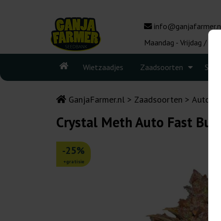
info@ganjafarmer.n
Maandag - Vrijdag / 10:
Wietzaadjes
Zaadsoorten
Seed
GanjaFarmer.nl
Zaadsoorten
Autoflo
Crystal Meth Auto Fast Bud
-25%
+gratisie