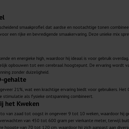
el
scheidend smaakprofiel dat aardse en nootachtige tonen combineer
 voor een rijke en bevredigende smaakervaring. Deze unieke mix sp
nde en energieke high, waardoor hij ideaal is voor gebruik overd
idelijk opbouwen tot een cerebraal hoogtepunt. De ervaring wordt 
nning zonder duizeligheid.
D-gehalte
eveer 21%, wat een krachtige ervaring biedt voor gebruikers. Het 
 stimulatie als fysieke ontspanning combineert.
ij het Kweken
to van zaad tot oogst in ongeveer 9 tot 10 weken, waardoor hij ges
verwachten van 450 tot 600 gram per vierkante meter, terwijl bui
are hoogte van 70 tot 120 cm, waardoor hij zich aanpast aan dive