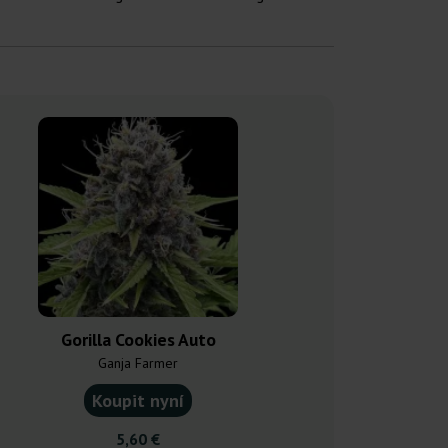
Gorilla Cookies Auto
Cereal Mi
Ganja Farmer
Ganja F
Koupit nyní
Koupit
5,60 €
4,90