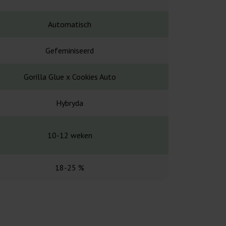
Automatisch
Automa
Gefeminiseerd
Gefemin
Gorilla Glue x Cookies Auto
Y Life x Snowma
Hybryda
Hybr
10-12 weken
10-12 
18-25 %
21 