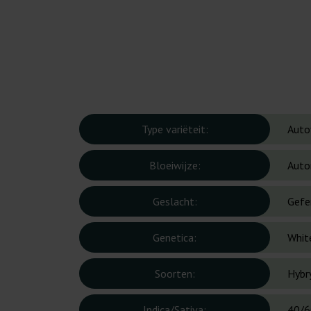
Type variëteit:
Auto
Bloeiwijze:
Auto
Geslacht:
Gefe
Genetica:
Whit
Soorten:
Hybr
Indica/Sativa:
40/6