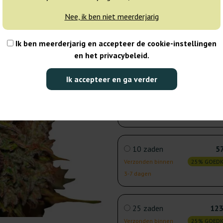
verzonden
Nee, ik ben niet meerderjarig
3 zaden
19
Ik ben meerderjarig en accepteer de cookie-instellingen
en het privacybeleid.
Niet beschikbaar
25% GOED
Ik accepteer en ga verder
5 zaden
33
Verzonden binnen
25% GOED
3-7 dagen
10 zaden
57
Verzonden binnen
25% GOED
3-7 dagen
25 zaden
123
Verzonden binnen
25% GOED