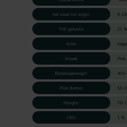
Van zaad tot oogst:
9-10
THC-gehalte:
21 %
Actie:
Happ
Smaak:
Pine
Binnenopbrengst:
450-
Plon Buiten:
50-2
Hoogte:
70-1
CBD:
1 %