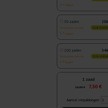
3-7 dagen
50 zaden
206
Verzonden binnen
25% GOED
3-7 dagen
100 zaden
346
Verzonden binnen
25% GOED
3-7 dagen
1 zaad
7,50 €
10,00 €
Aantal verpakkingen: