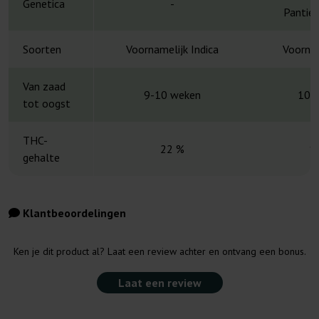
Genetica
-
Panties
Soorten
Voornamelijk Indica
Voornam
Van zaad
9-10 weken
10-
tot oogst
THC-
22 %
1
gehalte
Klantbeoordelingen
Ken je dit product al? Laat een review achter en ontvang een bonus.
Laat een review