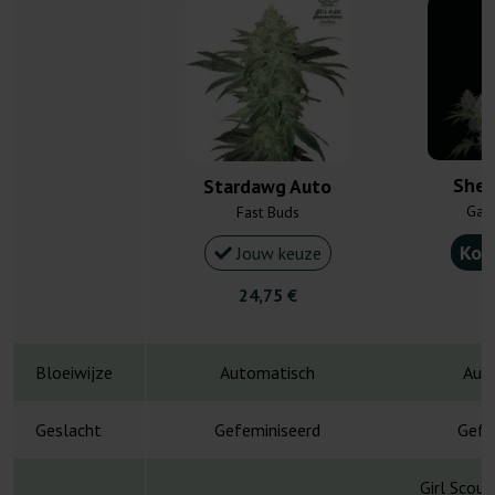
Sher
Stardawg Auto
Gan
Fast Buds
Kou
Jouw keuze
24,75 €
4
Bloeiwijze
Automatisch
Aut
Geslacht
Gefeminiseerd
Gefe
Girl Scout