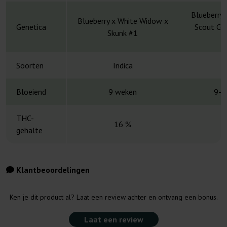
Blueberry 
Blueberry x White Widow x
Genetica
Scout Coo
Skunk #1
S
Soorten
Indica
Bloeiend
9 weken
9-1
THC-
16 %
gehalte
Klantbeoordelingen
Ken je dit product al? Laat een review achter en ontvang een bonus.
Laat een review