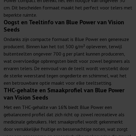
Power compact en bereikt het een hoogte van ongeveer 50
cm. Dit bescheiden formaat maakt het perfect voor telers met
beperkte ruimte.
Oogst en Teeltinfo van Blue Power van Vision
Seeds
Ondanks zijn compacte formaat is Blue Power een genereuze
producent. Binnen kan het tot 500 g/m² opleveren, terwijl
buitenteelten ongeveer 700 g per plant kunnen produceren,
wat overvloedige opbrengsten biedt voor zowel beginners als
ervaren telers. De eenvoud van de teelt wordt versterkt door
de sterke weerstand tegen ongedierte en schimmel, wat het
een betrouwbare optie maakt voor elke teeltsetting.
THC-gehalte en Smaakprofiel van Blue Power
van Vision Seeds
Met een THC-gehalte van 16% biedt Blue Power een
gebalanceerd profiel dat zich richt op zowel recreatieve als
medicinale gebruikers. Het smaakprofiel wordt gekenmerkt
door verrukkelijke fruitige en bessenachtige noten, wat zorgt