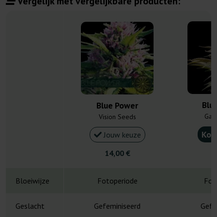
Vergelijk met vergelijkbare producten:
Blu
Blue Power
Gan
Vision Seeds
Kou
Jouw keuze
14,00 €
4
Bloeiwijze
Fotoperiode
Fot
Geslacht
Gefeminiseerd
Gefe