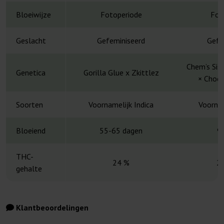
Bloeiwijze
Fotoperiode
Fot
Geslacht
Gefeminiseerd
Gefe
Chem’s Sis
Genetica
Gorilla Glue x Zkittlez
× Choco
Soorten
Voornamelijk Indica
Voornam
Bloeiend
55-65 dagen
9
THC-
24 %
2
gehalte
Klantbeoordelingen