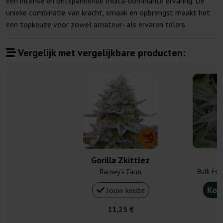
een intense en ontspannende Indica-dominante ervaring. De
unieke combinatie van kracht, smaak en opbrengst maakt het
een topkeuze voor zowel amateur- als ervaren telers.
Vergelijk met vergelijkbare producten:
G
Gorilla Zkittlez
Bulk Fe
Barney's Farm
Kou
Jouw keuze
11,25 €
9