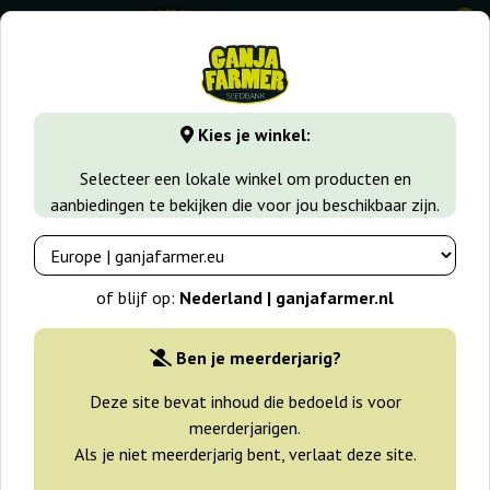
0
GanjaFarmer.nl
Wiet soorten
Gorilla Glue
Gorilla Zkitt
Kies je winkel:
Gorilla Zkittlez Barney's Farm
Selecteer een lokale winkel om producten en
aanbiedingen te bekijken die voor jou beschikbaar zijn.
-25%
+gratisie
of blijf op:
Nederland | ganjafarmer.nl
Ben je meerderjarig?
Deze site bevat inhoud die bedoeld is voor
meerderjarigen.
Als je niet meerderjarig bent, verlaat deze site.