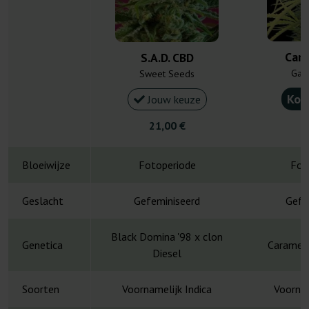
Car
S.A.D. CBD
Gan
Sweet Seeds
Kou
Jouw keuze
21,00 €
1
Bloeiwijze
Fotoperiode
Fot
Geslacht
Gefeminiseerd
Gefe
Black Domina '98 x clon
Genetica
Caramel 
Diesel
Soorten
Voornamelijk Indica
Voornam