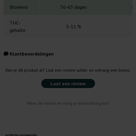
Bloeiend
56-63 dagen
8
THC-
5-11 %
7
gehalte
Klantbeoordelingen
Ken je dit product al? Laat een review achter en ontvang een bonus.
Laat een review
Wees de eerste en voeg je beoordeling toe!