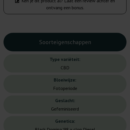
Ken je dit product al? Laat een review achter en
ontvang een bonus.
Soorteigenschappen
Type variëteit:
CBD
Bloeiwijze:
Fotoperiode
Geslacht:
Gefeminiseerd
Genetica:
Black Domina '98 x clon Diesel