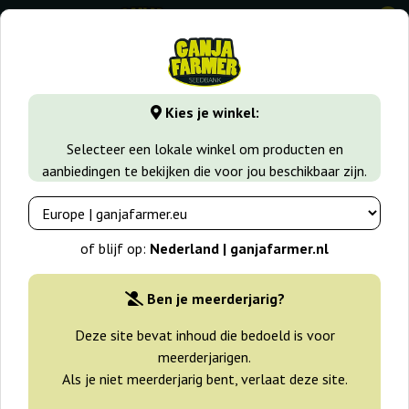
0
GanjaFarmer.nl
Wiet soorten
Afghan
S.A.D. CBD
Kies je winkel:
S.A.D. CBD Sweet Seeds
Selecteer een lokale winkel om producten en
aanbiedingen te bekijken die voor jou beschikbaar zijn.
-25%
+gratisie
of blijf op:
Nederland | ganjafarmer.nl
Ben je meerderjarig?
Deze site bevat inhoud die bedoeld is voor
meerderjarigen.
Als je niet meerderjarig bent, verlaat deze site.