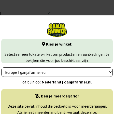
l
00 - 16:00
banks
Wiet soorten
Meer
Kies je winkel:
s
Space Cookies
Selecteer een lokale winkel om producten en aanbiedingen te
bekijken die voor jou beschikbaar zijn.
ds
Breeder:
Paradise Seeds
of blijf op:
Nederland | ganjafarmer.nl
Originele verpakking:
Ben je meerderjarig?
3 zaden
15
Deze site bevat inhoud die bedoeld is voor meerderjarigen.
Als je niet meerderjarig bent, verlaat deze site.
Verzonden binnen
25% GOED