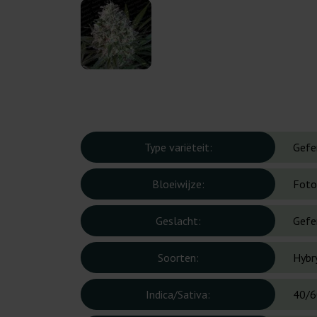
Type variëteit:
Gefe
Bloeiwijze:
Foto
Geslacht:
Gefe
Soorten:
Hybr
Indica/Sativa:
40/6