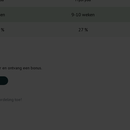
gen
9-10 weken
 %
27 %
er en ontvang een bonus.
rdeling toe!