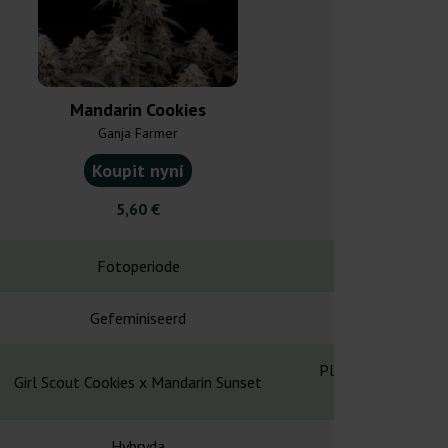
Mandarin Cookies
French C
Ganja Farmer
T.H. S
Koupit nyní
Koupit
5,60 €
28,0
Fotoperiode
Fotope
Gefeminiseerd
Gefemin
Platinum Girl Scou
Girl Scout Cookies x Mandarin Sunset
Ba
Hybryda
Hybr