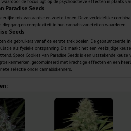
, waardoor de focus ligt op de psychoactieve effecten in plaats va
n Paradise Seeds
eerlijke mix van aardse en zoete tonen. Deze verleidelijke combinat
e diepgang en complexiteit in hun cannabisvariëteiten waarderen.
dise Seeds
ten die gebruikers vanaf de eerste trek boeien. De gebalanceerde I
atie als fysieke ontspanning. Dit maakt het een veelzijdige keuze 
tend, Space Cookies van Paradise Seeds is een uitstekende keuze v
roeikenmerken, gecombineerd met krachtige effecten en een heerlij
riete selectie onder cannabiskenners.
en: