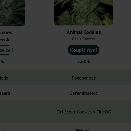
Animal Cookies
okies
Ganja Farmer
Seeds
Koupit nyní
keuze
 €
5,60 €
iode
Fotoperiode
seerd
Gefeminiseerd
Girl Scout Cookies x Fire OG
da
Hybryda