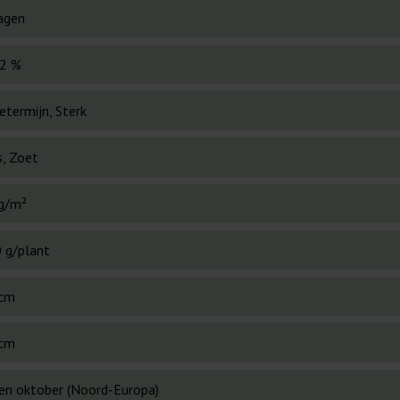
agen
2 %
etermijn, Sterk
s, Zoet
g/m²
 g/plant
cm
cm
en oktober (Noord-Europa)