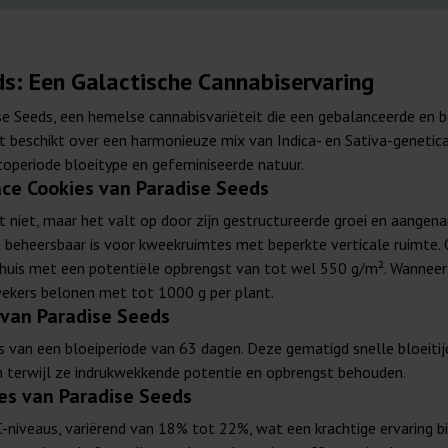
s: Een Galactische Cannabiservaring
se Seeds, een hemelse cannabisvariëteit die een gebalanceerde en 
t beschikt over een harmonieuze mix van Indica- en Sativa-genetic
operiode bloeitype en gefeminiseerde natuur.
ce Cookies van Paradise Seeds
t niet, maar het valt op door zijn gestructureerde groei en aangen
beheersbaar is voor kweekruimtes met beperkte verticale ruimte.
shuis met een potentiële opbrengst van tot wel 550 g/m². Wanneer
wekers belonen met tot 1000 g per plant.
 van Paradise Seeds
s van een bloeiperiode van 63 dagen. Deze gematigd snelle bloeitij
n terwijl ze indrukwekkende potentie en opbrengst behouden.
es van Paradise Seeds
niveaus, variërend van 18% tot 22%, wat een krachtige ervaring bie