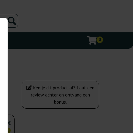
0
Ken je dit product al? Laat een
review achter en ontvang een
bonus.
,75 €
KOPER