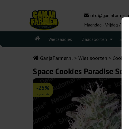
info@ganjafarmer.n
Maandag - Vrijdag / 10:
Wietzaadjes
Zaadsoorten
Seed
GanjaFarmer.nl
Wiet soorten
Cookie
Space Cookies Paradise See
-25%
+gratisie