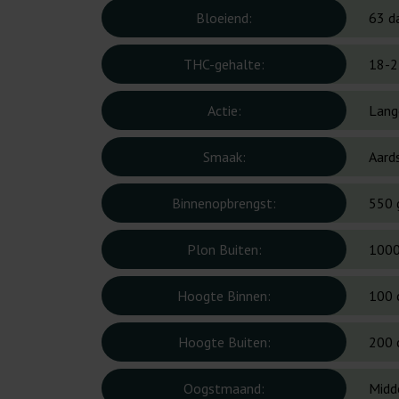
Bloeiend:
63 d
THC-gehalte:
18-2
Actie:
Lang
Smaak:
Aard
Binnenopbrengst:
550 
Plon Buiten:
1000
Hoogte Binnen:
100 
Hoogte Buiten:
200 
Oogstmaand:
Midd