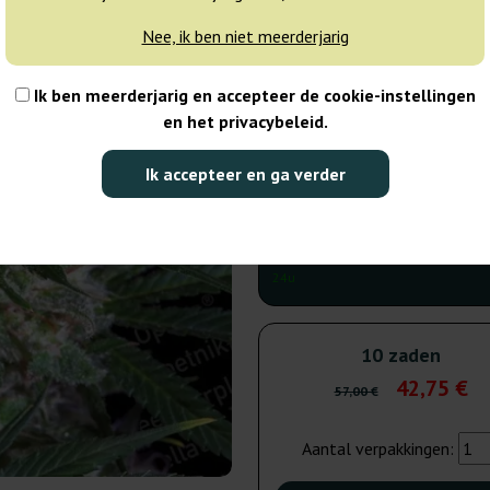
3-7 dagen
Nee, ik ben niet meerderjarig
5 zaden
23
Ik ben meerderjarig en accepteer de cookie-instellingen
en het privacybeleid.
Verzonden binnen
25% GOED
3-7 dagen
Ik accepteer en ga verder
10 zaden
42
Verzonden binnen
25% GOED
24u
10 zaden
42,75 €
57,00 €
Aantal verpakkingen: