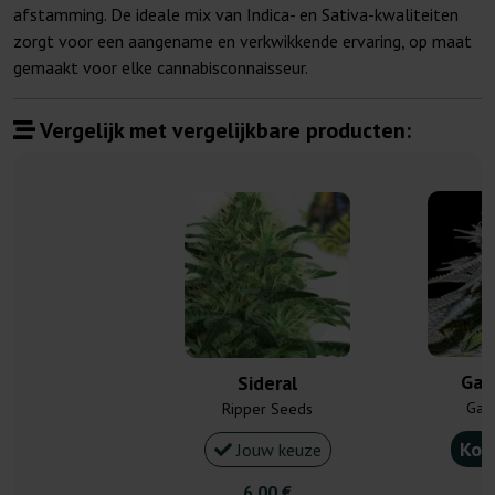
afstamming. De ideale mix van Indica- en Sativa-kwaliteiten
zorgt voor een aangename en verkwikkende ervaring, op maat
gemaakt voor elke cannabisconnaisseur.
Vergelijk met vergelijkbare producten:
Gar
Sideral
Gan
Ripper Seeds
Kou
Jouw keuze
6,00 €
5