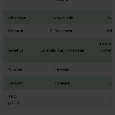
Bloeiwijze
Fotoperiode
Fot
Geslacht
Gefeminiseerd
Gefe
Cookies 
Genetica
Lavender Kush x Amnesia
Snowman 
C
Soorten
Hybryda
H
Bloeiend
70 dagen
9-1
THC-
-
2
gehalte