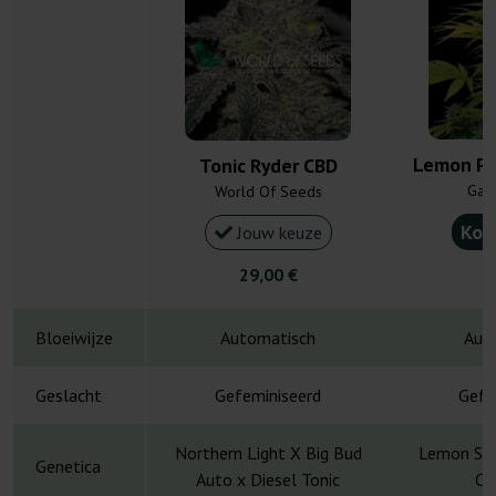
Lemon Pe
Tonic Ryder CBD
Gan
World Of Seeds
Kou
Jouw keuze
29,00 €
1
Bloeiwijze
Automatisch
Aut
Geslacht
Gefeminiseerd
Gefe
Northern Light X Big Bud
Lemon Sku
Genetica
Auto x Diesel Tonic
CB