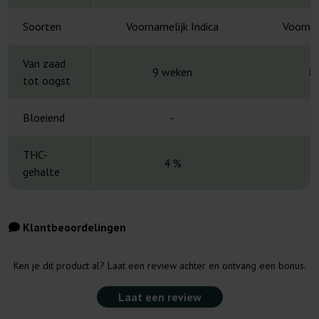
Soorten
Voornamelijk Indica
Voornam
Van zaad
9 weken
8
tot oogst
Bloeiend
-
THC-
4 %
6
gehalte
Klantbeoordelingen
Ken je dit product al? Laat een review achter en ontvang een bonus.
Laat een review