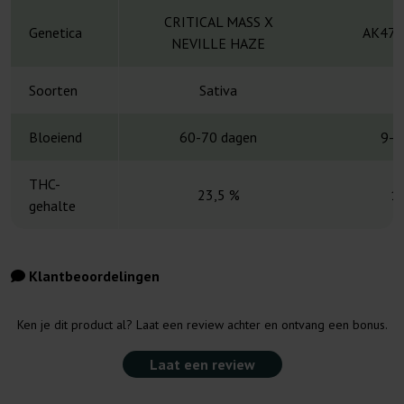
CRITICAL MASS X
Genetica
AK47 x
NEVILLE HAZE
Soorten
Sativa
S
Bloeiend
60-70 dagen
9-1
THC-
23,5 %
1
gehalte
Klantbeoordelingen
Ken je dit product al? Laat een review achter en ontvang een bonus.
Laat een review