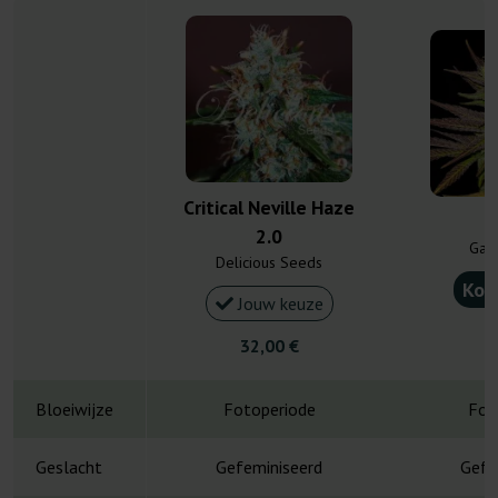
Critical Neville Haze
A
2.0
Gan
Delicious Seeds
Kou
Jouw keuze
4
32,00 €
Bloeiwijze
Fotoperiode
Fot
Geslacht
Gefeminiseerd
Gefe