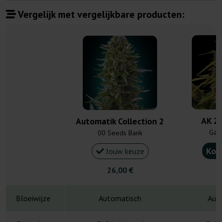
Vergelijk met vergelijkbare producten:
AK 2.
Automatik Collection 2
Gan
00 Seeds Bank
Kou
Jouw keuze
26,00 €
4
Bloeiwijze
Automatisch
Aut