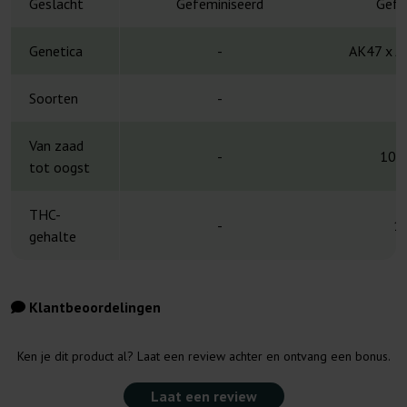
Geslacht
Gefeminiseerd
Gefe
Genetica
-
AK47 x Ja
Soorten
-
S
Van zaad
-
10-
tot oogst
THC-
-
1
gehalte
Klantbeoordelingen
Ken je dit product al? Laat een review achter en ontvang een bonus.
Laat een review