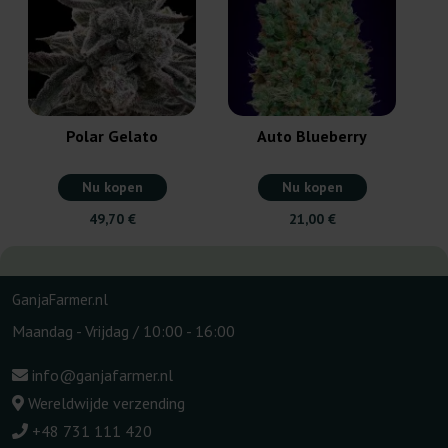
Polar Gelato
Auto Blueberry
Nu kopen
Nu kopen
49,70 €
21,00 €
GanjaFarmer.nl
Maandag - Vrijdag / 10:00 - 16:00
info@ganjafarmer.nl
Wereldwijde verzending
+48 731 111 420