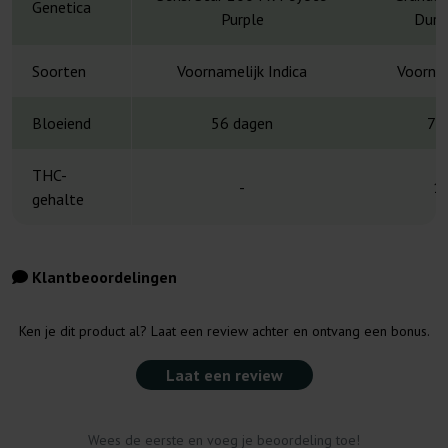
Genetica
Purple
Durb
Soorten
Voornamelijk Indica
Voornam
Bloeiend
56 dagen
7-
THC-
-
1
gehalte
Klantbeoordelingen
Ken je dit product al? Laat een review achter en ontvang een bonus.
Laat een review
Wees de eerste en voeg je beoordeling toe!