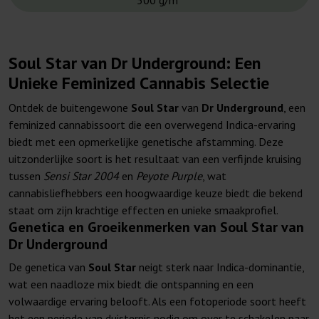
500 g/m²
Soul Star van Dr Underground: Een
Unieke Feminized Cannabis Selectie
Ontdek de buitengewone
Soul Star
van
Dr Underground
, een
feminized cannabissoort die een overwegend Indica-ervaring
biedt met een opmerkelijke genetische afstamming. Deze
uitzonderlijke soort is het resultaat van een verfijnde kruising
tussen
Sensi Star 2004
en
Peyote Purple
, wat
cannabisliefhebbers een hoogwaardige keuze biedt die bekend
staat om zijn krachtige effecten en unieke smaakprofiel.
Genetica en Groeikenmerken van Soul Star van
Dr Underground
De genetica van
Soul Star
neigt sterk naar Indica-dominantie,
wat een naadloze mix biedt die ontspanning en een
volwaardige ervaring belooft. Als een fotoperiode soort heeft
het een periode van duisternis nodig om over te schakelen naar