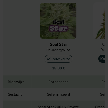
Che
Soul Star
Dutc
Dr Underground
Kou
Jouw keuze
18,00 €
4
Bloeiwijze
Fotoperiode
Fot
Geslacht
Gefeminiseerd
Gefe
Sensi Star 2004 x Peyote
Grandda