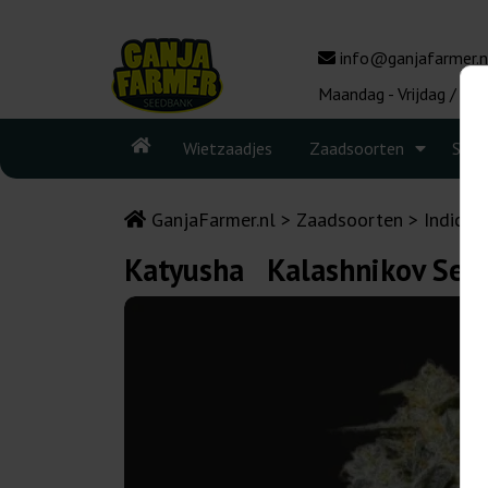
info@ganjafarmer.n
Maandag - Vrijdag / 10:
Wietzaadjes
Zaadsoorten
Seed
GanjaFarmer.nl
Zaadsoorten
Indica 
Katyusha Kalashnikov See