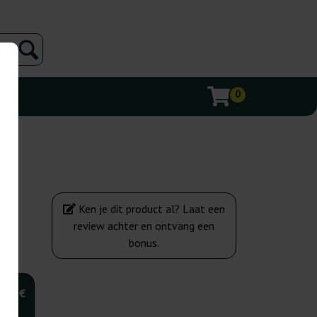
0
Ken je dit product al? Laat een
review achter en ontvang een
bonus.
,00 €