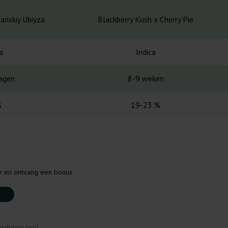
anskiy Ubiyza
Blackberry Kush x Cherry Pie
a
Indica
agen
8-9 weken
%
19-23 %
er en ontvang een bonus.
rdeling toe!