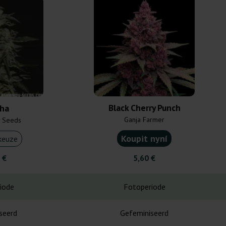
Black Cherry Punch
sha
Ganja Farmer
v Seeds
Koupit nyní
keuze
 €
5,60 €
iode
Fotoperiode
seerd
Gefeminiseerd