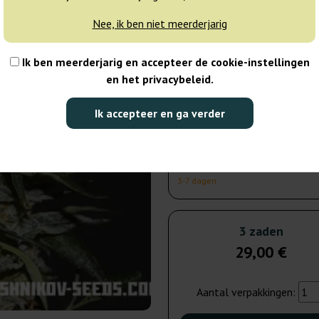
verzonden
Nee, ik ben niet meerderjarig
5 zaden
43
Ik ben meerderjarig en accepteer de cookie-instellingen
en het privacybeleid.
Verzonden binnen
3-7 dagen
Ik accepteer en ga verder
10 zaden
81
Verzonden binnen
3-7 dagen
3 zaden
29,00 €
Aantal verpakkingen: