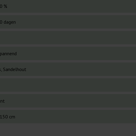
0 %
0 dagen
pannend
s, Sandelhout
ant
150 cm