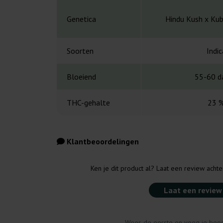
Genetica
Hindu Kush x Kub
Soorten
Indic
Bloeiend
55-60 d
THC-gehalte
23 
Klantbeoordelingen
Ken je dit product al? Laat een review acht
Laat een review
Wees de eerste en voeg je beoo