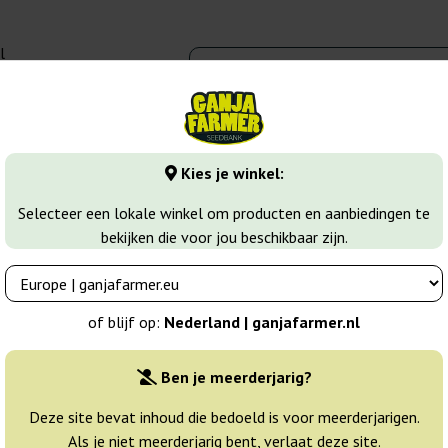
l
00 - 16:00
banks
Wiet soorten
Meer
Kies je winkel:
zaden
Katyusha
Selecteer een lokale winkel om producten en aanbiedingen te
bekijken die voor jou beschikbaar zijn.
ds
Breeder:
Kalashnikov Seeds
of blijf op:
Nederland | ganjafarmer.nl
Originele verpakking:
Ben je meerderjarig?
3 zaden
29
Deze site bevat inhoud die bedoeld is voor meerderjarigen.
Als je niet meerderjarig bent, verlaat deze site.
Vandaag