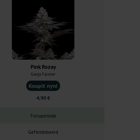
Pink Rozay
Pineappl
Ganja Farmer
Ganja F
Koupit nyní
Koupit
4,90 €
4,90
Fotoperiode
Fotope
Gefeminiseerd
Gefemin