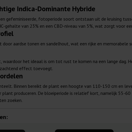
htige Indica-Dominante Hybride
en gefeminiseerde, fotoperiode soort ontstaan uit de kruising tus
HC-gehalte van 23% en een CBD-niveau van 5%, wat zorgt voor een 
ofiel
 door aardse tonen en sandelhout, wat een rijke en memorabele s
, waardoor het ideaal is om tot rust te komen na een lange dag. 
rzachtend effect toevoegt.
ordelen
enteelt. Binnen bereikt de plant een hoogte van 110-150 cm en le
lant produceren. De bloeiperiode is relatief kort, namelijk 55-60
ten zoeken.
en: