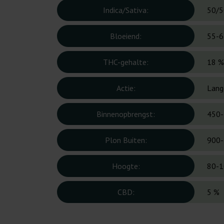
Indica/Sativa:
50/5
Bloeiend:
55-6
THC-gehalte:
18 %
Actie:
Lange
Binnenopbrengst:
450-
Plon Buiten:
900-
Hoogte:
80-1
CBD:
5 %