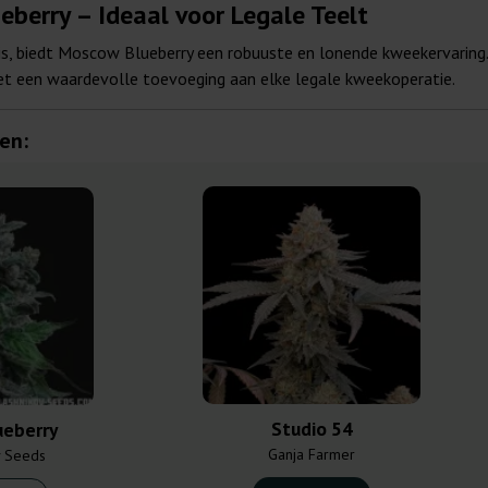
berry – Ideaal voor Legale Teelt
l is, biedt Moscow Blueberry een robuuste en lonende kweekervarin
het een waardevolle toevoeging aan elke legale kweekoperatie.
en:
Studio 54
ueberry
Ganja Farmer
v Seeds