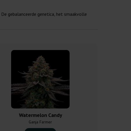
g. De gebalanceerde genetica, het smaakvolle
Watermelon Candy
Blueberry
Ganja Farmer
Humboldt Se