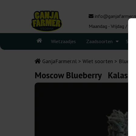
info@ganjafarmer.n
Maandag - Vrijdag / 10:
Wietzaadjes
Zaadsoorten
Seed
GanjaFarmer.nl
Wiet soorten
Blueber
Moscow Blueberry Kalashn