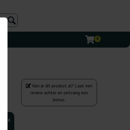
0
Ken je dit product al? Laat een
review achter en ontvang een
bonus.
,00 €