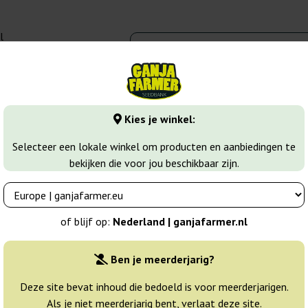
l
00 - 16:00
banks
Wiet soorten
Meer
Kies je winkel:
ry
Moscow Blueberry
Selecteer een lokale winkel om producten en aanbiedingen te
bekijken die voor jou beschikbaar zijn.
ikov Seeds
Breeder:
Kalashnikov Seeds
of blijf op:
Nederland | ganjafarmer.nl
Originele verpakking:
Ben je meerderjarig?
3 zaden
24
Deze site bevat inhoud die bedoeld is voor meerderjarigen.
Als je niet meerderjarig bent, verlaat deze site.
Verzonden binnen