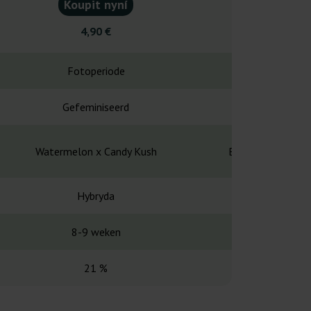
Koupit nyní
Koupit
4,90 €
27,7
Fotoperiode
Fotope
Gefeminiseerd
Gefemin
Watermelon x Candy Kush
Blueberry Muffin
Hybryda
Hybr
8-9 weken
8-9 w
21 %
28-3