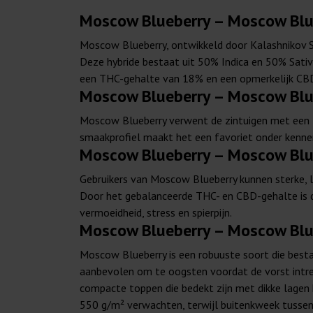
Moscow Blueberry – Moscow Blue
Moscow Blueberry, ontwikkeld door Kalashnikov Se
Deze hybride bestaat uit 50% Indica en 50% Sativa
een THC-gehalte van 18% en een opmerkelijk CBD
Moscow Blueberry – Moscow Blu
Moscow Blueberry verwent de zintuigen met een zo
smaakprofiel maakt het een favoriet onder kenner
Moscow Blueberry – Moscow Blue
Gebruikers van Moscow Blueberry kunnen sterke, l
Door het gebalanceerde THC- en CBD-gehalte is de
vermoeidheid, stress en spierpijn.
Moscow Blueberry – Moscow Blue
Moscow Blueberry is een robuuste soort die besta
aanbevolen om te oogsten voordat de vorst intre
compacte toppen die bedekt zijn met dikke lagen 
550 g/m² verwachten, terwijl buitenkweek tussen 