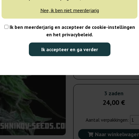
3-7 dagen
Nee, ik ben niet meerderjarig
5 zaden
37
Ik ben meerderjarig en accepteer de cookie-instellingen
en het privacybeleid.
Niet beschikbaar
Ik accepteer en ga verder
10 zaden
70
Verzonden binnen
3-7 dagen
3 zaden
24,00 €
Aantal verpakkingen:
Naar winkelwage