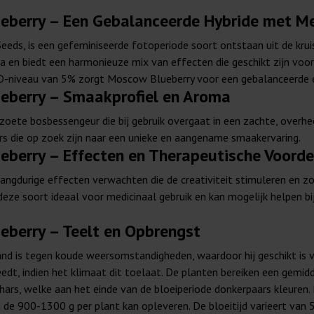
berry – Een Gebalanceerde Hybride met Me
eds, is een gefeminiseerde fotoperiode soort ontstaan uit de kruis
 en biedt een harmonieuze mix van effecten die geschikt zijn voor
-niveau van 5% zorgt Moscow Blueberry voor een gebalanceerde er
eberry – Smaakprofiel en Aroma
ete bosbessengeur die bij gebruik overgaat in een zachte, overheer
s die op zoek zijn naar een unieke en aangename smaakervaring.
berry – Effecten en Therapeutische Voorde
angdurige effecten verwachten die de creativiteit stimuleren en zo
ze soort ideaal voor medicinaal gebruik en kan mogelijk helpen bij
berry – Teelt en Opbrengst
nd is tegen koude weersomstandigheden, waardoor hij geschikt is v
edt, indien het klimaat dit toelaat. De planten bereiken een gem
hars, welke aan het einde van de bloeiperiode donkerpaars kleure
de 900-1300 g per plant kan opleveren. De bloeitijd varieert van 