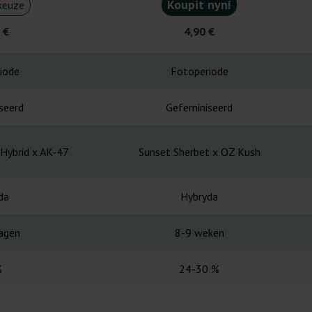
Koupit nyní
keuze
 €
4,90 €
iode
Fotoperiode
seerd
Gefeminiseerd
 Hybrid x AK-47
Sunset Sherbet x OZ Kush
da
Hybryda
agen
8-9 weken
%
24-30 %