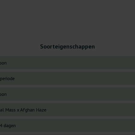
Soorteigenschappen
oon
periode
oon
ical Mass x Afghan Haze
4 dagen