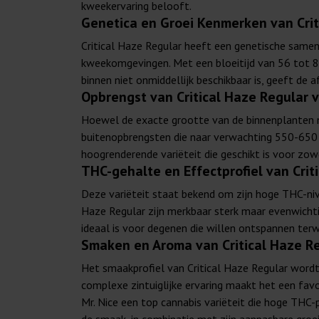
kweekervaring belooft.
Genetica en Groei Kenmerken van Criti
Critical Haze Regular heeft een genetische samenst
kweekomgevingen. Met een bloeitijd van 56 tot 84 
binnen niet onmiddellijk beschikbaar is, geeft de
Opbrengst van Critical Haze Regular v
Hoewel de exacte grootte van de binnenplanten n
buitenopbrengsten die naar verwachting 550-650 g
hoogrenderende variëteit die geschikt is voor zowe
THC-gehalte en Effectprofiel van Crit
Deze variëteit staat bekend om zijn hoge THC-niv
Haze Regular zijn merkbaar sterk maar evenwichti
ideaal is voor degenen die willen ontspannen ter
Smaken en Aroma van Critical Haze Re
Het smaakprofiel van Critical Haze Regular wordt 
complexe zintuiglijke ervaring maakt het een favo
Mr. Nice een top cannabis variëteit die hoge THC