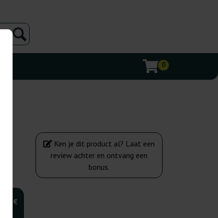
0
Ken je dit product al? Laat een
review achter en ontvang een
bonus.
,00 €