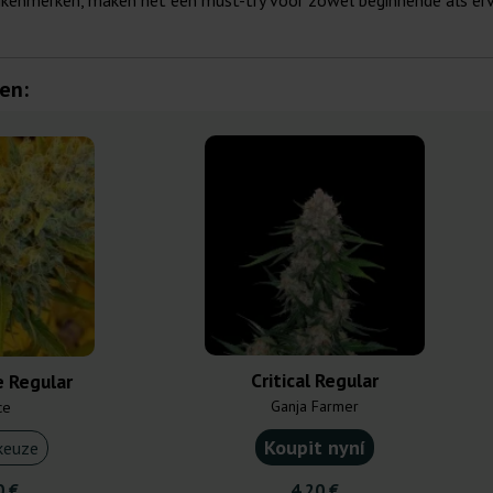
ikenmerken, maken het een must-try voor zowel beginnende als erva
en:
Critical Regular
e Regular
Ganja Farmer
ce
Koupit nyní
keuze
0 €
4,20 €