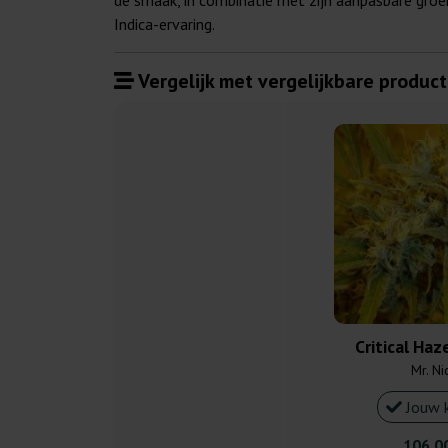
de smaak, in combinatie met zijn aanpasbare groe
Indica-ervaring.
Vergelijk met vergelijkbare product
Critical Haz
Mr. Ni
Jouw 
106,0