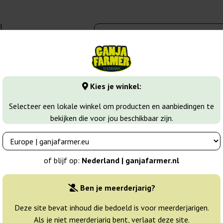
l
00 - 16:00
banks
Wiet soorten
Meer
Kies je winkel:
Critical Haze Regular
Selecteer een lokale winkel om producten en aanbiedingen te
bekijken die voor jou beschikbaar zijn.
ce
Breeder:
Mr. Nice
of blijf op:
Nederland | ganjafarmer.nl
Originele verpakking:
Ben je meerderjarig?
15 zaden
106
Deze site bevat inhoud die bedoeld is voor meerderjarigen.
Als je niet meerderjarig bent, verlaat deze site.
Verzonden binnen