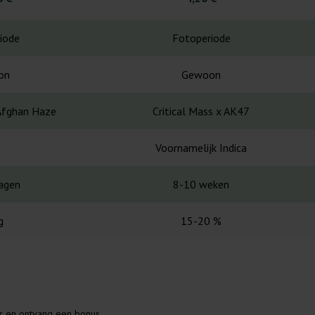
iode
Fotoperiode
on
Gewoon
 Afghan Haze
Critical Mass x AK47
Voornamelijk Indica
agen
8-10 weken
g
15-20 %
er en ontvang een bonus.