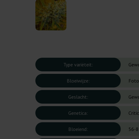
Type variëteit:
Gew
Bloeiwijze:
Foto
Geslacht:
Gew
Genetica:
Crit
Bloeiend:
56-8