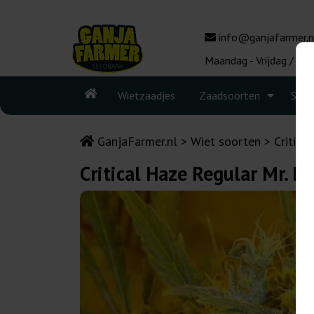
info@ganjafarmer.n
Maandag - Vrijdag / 10:
Wietzaadjes
Zaadsoorten
Seed
GanjaFarmer.nl
Wiet soorten
Critical
Critical Haze Regular Mr. Ni