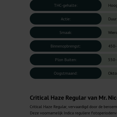
THC-gehalte:
Hoo
Actie:
Duur
Smaak:
Wiero
Binnenopbrengst:
450-
Plon Buiten:
550-
Oogstmaand:
Okto
Critical Haze Regular van Mr. Ni
Critical Haze Regular, vervaardigd door de beroe
Deze voornamelijk Indica reguliere fotoperiodenv