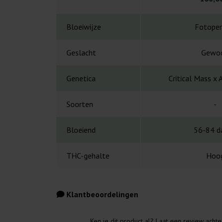
Bloeiwijze
Fotoper
Geslacht
Gewo
Genetica
Critical Mass x
Soorten
-
Bloeiend
56-84 d
THC-gehalte
Hoo
Klantbeoordelingen
Ken je dit product al? Laat een review acht