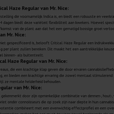
cal Haze Regular van Mr. Nice:
elling die voornamelijk Indica is, en biedt een robuuste en veerkrac
dagen biedt deze variëteit flexibiliteit aan kwekers. Hoewel spec
 afkomst van de plant aan dat het een gematigd bossige groei vertoo
an Mr. Nice:
iet gespecificeerd is, belooft Critical Haze Regular een indrukw
 per plant zullen bereiken. Dit maakt het een aantrekkelijke keuze
l binnen- als buitenteelt.
ical Haze Regular van Mr. Nice:
eaus, die een krachtige klap geven die door ervaren cannabisliefhe
g, en bieden een krachtige ervaring die zowel mentaal stimulerend
wijl ze mentale helderheid behouden.
gular van Mr. Nice:
gekenmerkt door zijn opmerkelijke combinatie van dennen-, hout-, w
riet onder connoisseurs die op zoek zijn naar diepte in hun cannab
-potentie combineert met een evenwichtig effectprofiel en een ove