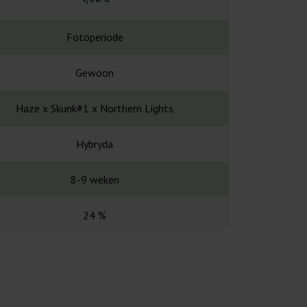
Fotoperiode
Fotope
Gewoon
Gewo
Haze x Skunk#1 x Northern Lights
Afghan S1 x
Hybryda
Voornameli
8-9 weken
-
24 %
18 