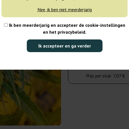
3-7 dagen
Nee, ik ben niet meerderjarig
15 zaden
Ik ben meerderjarig en accepteer de cookie-instellingen
en het privacybeleid.
106,00 €
Ik accepteer en ga verder
Aantal verpakkingen:
Naar winkelwage
Prijs per stuk:
7,07 €