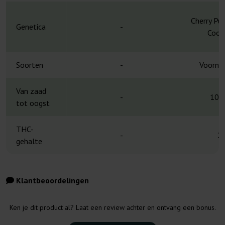
Cherry Pu
Genetica
-
Cooki
Soorten
-
Voornam
Van zaad
-
10-
tot oogst
THC-
-
2
gehalte
Klantbeoordelingen
Ken je dit product al? Laat een review achter en ontvang een bonus.