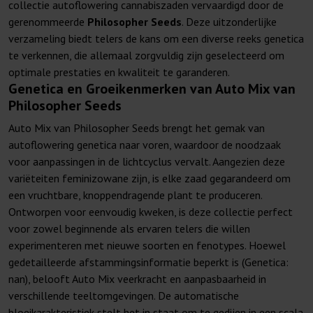
collectie autoflowering cannabiszaden vervaardigd door de
gerenommeerde
Philosopher Seeds
. Deze uitzonderlijke
verzameling biedt telers de kans om een diverse reeks genetica
te verkennen, die allemaal zorgvuldig zijn geselecteerd om
optimale prestaties en kwaliteit te garanderen.
Genetica en Groeikenmerken van Auto Mix van
Philosopher Seeds
Auto Mix van Philosopher Seeds brengt het gemak van
autoflowering genetica naar voren, waardoor de noodzaak
voor aanpassingen in de lichtcyclus vervalt. Aangezien deze
variëteiten feminizowane zijn, is elke zaad gegarandeerd om
een vruchtbare, knoppendragende plant te produceren.
Ontworpen voor eenvoudig kweken, is deze collectie perfect
voor zowel beginnende als ervaren telers die willen
experimenteren met nieuwe soorten en fenotypes. Hoewel
gedetailleerde afstammingsinformatie beperkt is (Genetica:
nan), belooft Auto Mix veerkracht en aanpasbaarheid in
verschillende teeltomgevingen. De automatische
bloeikarakteristiek stelt het in staat om te gedijen in een scala