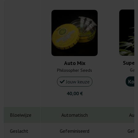
Super
Auto Mix
Gan
Philosopher Seeds
Kou
Jouw keuze
40,00 €
4
Bloeiwijze
Automatisch
Aut
Geslacht
Gefeminiseerd
Gefe