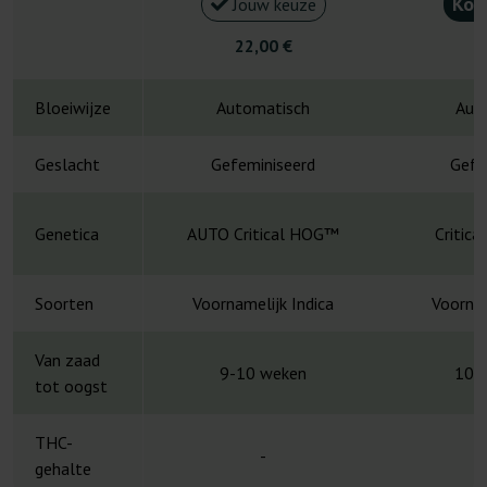
Kou
Jouw keuze
22,00 €
4
Bloeiwijze
Automatisch
Aut
Geslacht
Gefeminiseerd
Gefe
Genetica
AUTO Critical HOG™
Critica
Soorten
Voornamelijk Indica
Voornam
Van zaad
9-10 weken
10-
tot oogst
THC-
-
gehalte