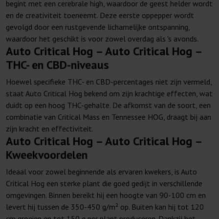
begint met een cerebrale high, waardoor de geest helder wordt
en de creativiteit toeneemt. Deze eerste oppepper wordt
gevolgd door een rustgevende lichamelijke ontspanning,
waardoor het geschikt is voor zowel overdag als 's avonds.
Auto Critical Hog – Auto Critical Hog –
THC- en CBD-niveaus
Hoewel specifieke THC- en CBD-percentages niet zijn vermeld,
staat Auto Critical Hog bekend om zijn krachtige effecten, wat
duidt op een hoog THC-gehalte. De afkomst van de soort, een
combinatie van Critical Mass en Tennessee HOG, draagt bij aan
zijn kracht en effectiviteit.
Auto Critical Hog – Auto Critical Hog –
Kweekvoordelen
Ideaal voor zowel beginnende als ervaren kwekers, is Auto
Critical Hog een sterke plant die goed gedijt in verschillende
omgevingen. Binnen bereikt hij een hoogte van 90-100 cm en
levert hij tussen de 350-450 g/m² op. Buiten kan hij tot 120
cm groeien en tot 150 g per plant produceren. Dankzij het