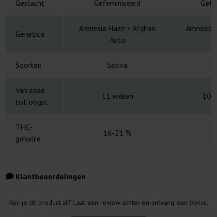
Geslacht
Gefeminiseerd
Gefe
Amnesia Haze × Afghan
Amnesia 
Genetica
Auto
Soorten
Sativa
S
Van zaad
11 weken
10-
tot oogst
THC-
16-21 %
1
gehalte
Klantbeoordelingen
Ken je dit product al? Laat een review achter en ontvang een bonus.