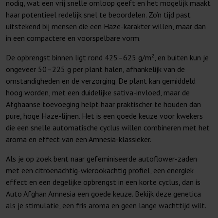
nodig, wat een vrij snelle omloop geeft en het mogelijk maakt
haar potentieel redelijk snel te beoordelen. Zo’n tijd past
uitstekend bij mensen die een Haze-karakter willen, maar dan
in een compactere en voorspelbare vorm.
De opbrengst binnen ligt rond 425–625 g/m², en buiten kun je
ongeveer 50–225 g per plant halen, afhankelijk van de
omstandigheden en de verzorging. De plant kan gemiddeld
hoog worden, met een duidelijke sativa-invloed, maar de
Afghaanse toevoeging helpt haar praktischer te houden dan
pure, hoge Haze-lijnen. Het is een goede keuze voor kwekers
die een snelle automatische cyclus willen combineren met het
aroma en effect van een Amnesia-klassieker.
Als je op zoek bent naar gefeminiseerde autoflower-zaden
met een citroenachtig-wierookachtig profiel, een energiek
effect en een degelijke opbrengst in een korte cyclus, dan is
Auto Afghan Amnesia een goede keuze. Bekijk deze genetica
als je stimulatie, een fris aroma en geen lange wachttijd wilt.