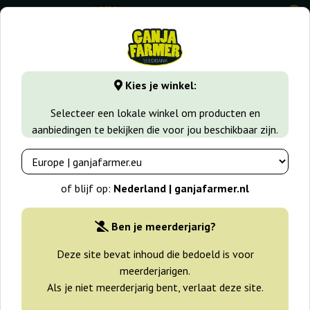
0
⭐ -40% Snelgroeiende soorten ⭐
⏰ 2 dagen 09:16:45
Kies je winkel:
GanjaFarmer.nl
Wiet soorten
Amnesia Haze
Auto Afgh
Selecteer een lokale winkel om producten en
aanbiedingen te bekijken die voor jou beschikbaar zijn.
Auto Afghan Amnesia Big
Seedbank
of blijf op:
Nederland | ganjafarmer.nl
Ben je meerderjarig?
Deze site bevat inhoud die bedoeld is voor
meerderjarigen.
Als je niet meerderjarig bent, verlaat deze site.