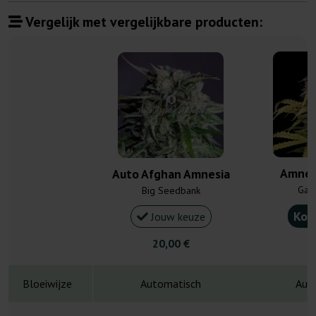
Vergelijk met vergelijkbare producten:
Amnes
Auto Afghan Amnesia
Gan
Big Seedbank
Kou
Jouw keuze
20,00 €
5
Bloeiwijze
Automatisch
Aut