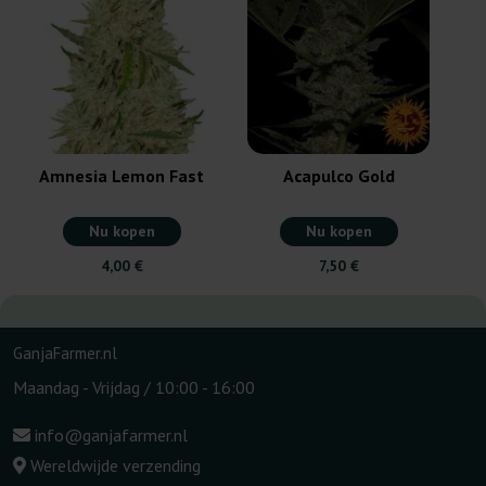
C
Amnesia Lemon Fast
Acapulco Gold
Nu kopen
Nu kopen
4,00 €
7,50 €
GanjaFarmer.nl
Maandag - Vrijdag / 10:00 - 16:00
info@ganjafarmer.nl
Wereldwijde verzending