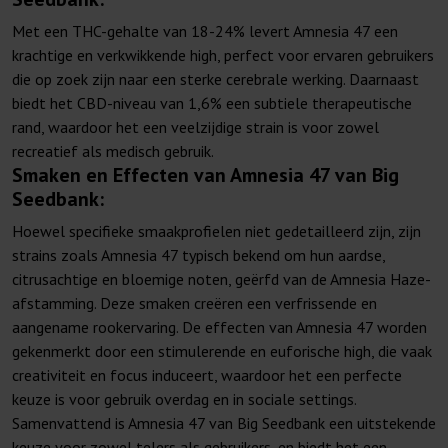
Met een THC-gehalte van 18-24% levert Amnesia 47 een
krachtige en verkwikkende high, perfect voor ervaren gebruikers
die op zoek zijn naar een sterke cerebrale werking. Daarnaast
biedt het CBD-niveau van 1,6% een subtiele therapeutische
rand, waardoor het een veelzijdige strain is voor zowel
recreatief als medisch gebruik.
Smaken en Effecten van Amnesia 47 van Big
Seedbank:
Hoewel specifieke smaakprofielen niet gedetailleerd zijn, zijn
strains zoals Amnesia 47 typisch bekend om hun aardse,
citrusachtige en bloemige noten, geërfd van de Amnesia Haze-
afstamming. Deze smaken creëren een verfrissende en
aangename rookervaring. De effecten van Amnesia 47 worden
gekenmerkt door een stimulerende en euforische high, die vaak
creativiteit en focus induceert, waardoor het een perfecte
keuze is voor gebruik overdag en in sociale settings.
Samenvattend is Amnesia 47 van Big Seedbank een uitstekende
keuze voor zowel telers als gebruikers, en biedt het een