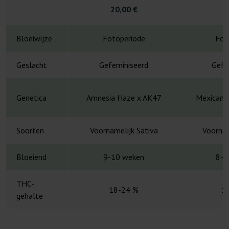
20,00 €
4
Bloeiwijze
Fotoperiode
Fot
Geslacht
Gefeminiseerd
Gefe
Genetica
Amnesia Haze x AK47
Mexican S
Soorten
Voornamelijk Sativa
Voornam
Bloeiend
9-10 weken
8-1
THC-
18-24 %
1
gehalte