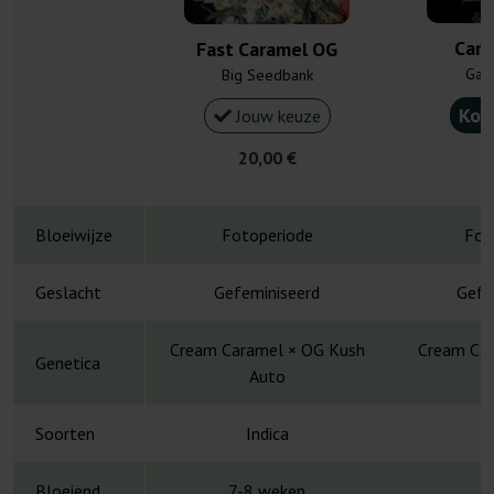
Cara
Fast Caramel OG
Gan
Big Seedbank
Kou
Jouw keuze
20,00 €
4
Bloeiwijze
Fotoperiode
Fot
Geslacht
Gefeminiseerd
Gefe
Cream Caramel × OG Kush
Cream Car
Genetica
Auto
Soorten
Indica
Bloeiend
7-8 weken
7