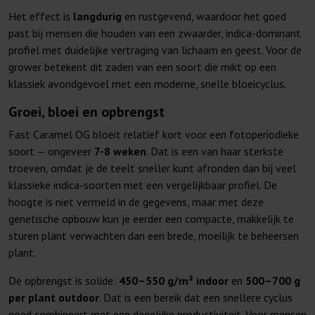
Het effect is
langdurig
en rustgevend, waardoor het goed
past bij mensen die houden van een zwaarder, indica-dominant
profiel met duidelijke vertraging van lichaam en geest. Voor de
grower betekent dit zaden van een soort die mikt op een
klassiek avondgevoel met een moderne, snelle bloeicyclus.
Groei, bloei en opbrengst
Fast Caramel OG bloeit relatief kort voor een fotoperiodieke
soort — ongeveer
7-8 weken
. Dat is een van haar sterkste
troeven, omdat je de teelt sneller kunt afronden dan bij veel
klassieke indica-soorten met een vergelijkbaar profiel. De
hoogte is niet vermeld in de gegevens, maar met deze
genetische opbouw kun je eerder een compacte, makkelijk te
sturen plant verwachten dan een brede, moeilijk te beheersen
plant.
De opbrengst is solide:
450–550 g/m² indoor
en
500–700 g
per plant outdoor
. Dat is een bereik dat een snellere cyclus
goed combineert met een degelijke productiviteit. Voor mensen