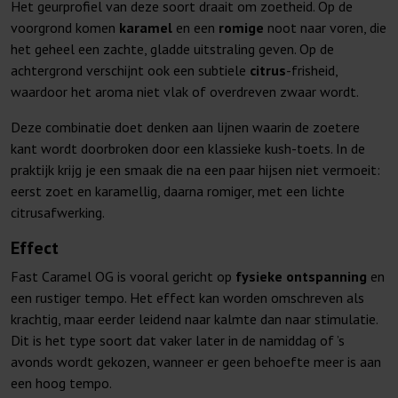
Het geurprofiel van deze soort draait om zoetheid. Op de
voorgrond komen
karamel
en een
romige
noot naar voren, die
het geheel een zachte, gladde uitstraling geven. Op de
achtergrond verschijnt ook een subtiele
citrus
-frisheid,
waardoor het aroma niet vlak of overdreven zwaar wordt.
Deze combinatie doet denken aan lijnen waarin de zoetere
kant wordt doorbroken door een klassieke kush-toets. In de
praktijk krijg je een smaak die na een paar hijsen niet vermoeit:
eerst zoet en karamellig, daarna romiger, met een lichte
citrusafwerking.
Effect
Fast Caramel OG is vooral gericht op
fysieke ontspanning
en
een rustiger tempo. Het effect kan worden omschreven als
krachtig, maar eerder leidend naar kalmte dan naar stimulatie.
Dit is het type soort dat vaker later in de namiddag of ’s
avonds wordt gekozen, wanneer er geen behoefte meer is aan
een hoog tempo.