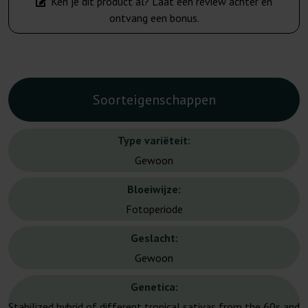
Ken je dit product al? Laat een review achter en
ontvang een bonus.
Soorteigenschappen
Type variëteit:
Gewoon
Bloeiwijze:
Fotoperiode
Geslacht:
Gewoon
Genetica:
Stabilized hybrid of different tropical sativas from the 60s and