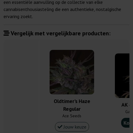
een essentiële aanvulling op de collectie van elke
cannabisenthousiasteling die een authentieke, nostalgische
ervaring zoekt.
Vergelijk met vergelijkbare producten:
Oldtimer's Haze
AK 4
Regular
Gan
Ace Seeds
Kou
Jouw keuze