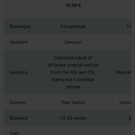
4
45,00 €
Bloeiwijze
Fotoperiode
Fot
Geslacht
Gewoon
G
Stabilized hybrid of
different tropical sativas
Genetica
from the 60s and 70s,
Mexican S
mainly old Colombian
sativas
Soorten
Puur Sativa
Voornam
Bloeiend
14-20 weken
6-
THC-