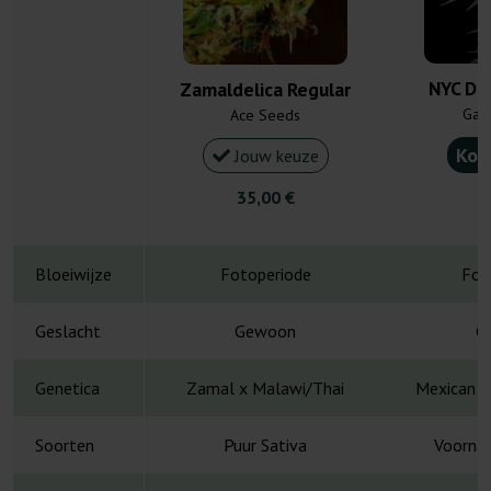
NYC Die
Zamaldelica Regular
Gan
Ace Seeds
Kou
Jouw keuze
35,00 €
4
Bloeiwijze
Fotoperiode
Fot
Geslacht
Gewoon
G
Genetica
Zamal x Malawi/Thai
Mexican S
Soorten
Puur Sativa
Voornam