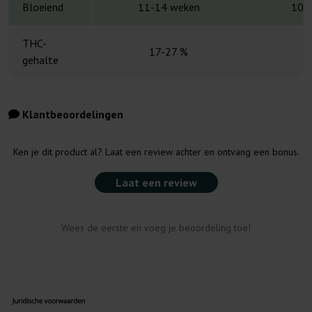
Bloeiend
11-14 weken
10-
THC-
17-27 %
1
gehalte
Klantbeoordelingen
Ken je dit product al? Laat een review achter en ontvang een bonus.
Laat een review
Wees de eerste en voeg je beoordeling toe!