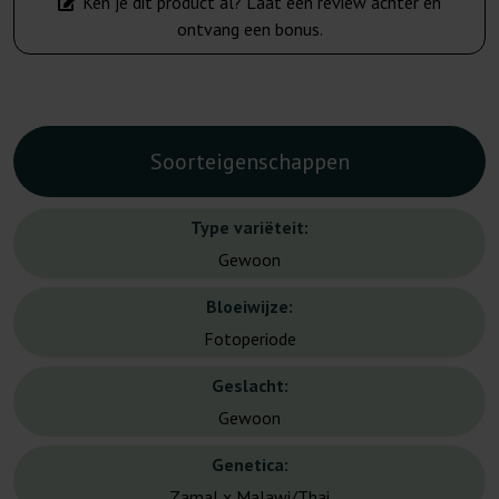
Ken je dit product al? Laat een review achter en
ontvang een bonus.
Soorteigenschappen
Type variëteit:
Gewoon
Bloeiwijze:
Fotoperiode
Geslacht:
Gewoon
Genetica:
Zamal x Malawi/Thai