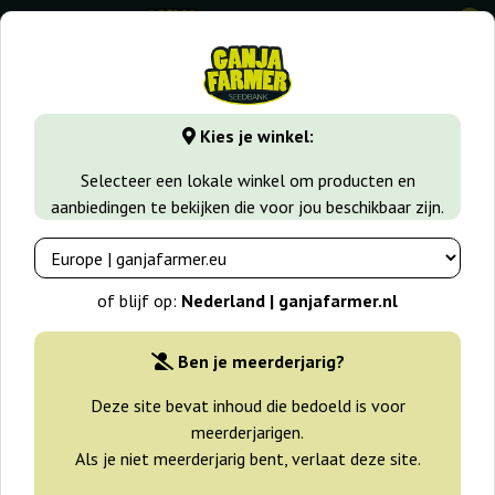
0
GanjaFarmer.nl
Zaadsoorten
Sativa zaden
Power Plan
Kies je winkel:
Power Plant Regular Dutch Passion
Selecteer een lokale winkel om producten en
aanbiedingen te bekijken die voor jou beschikbaar zijn.
-25%
+gratisie
of blijf op:
Nederland | ganjafarmer.nl
Ben je meerderjarig?
Deze site bevat inhoud die bedoeld is voor
meerderjarigen.
Als je niet meerderjarig bent, verlaat deze site.