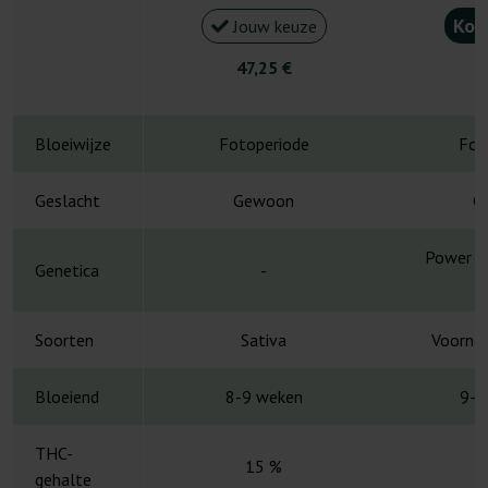
Kou
Jouw keuze
47,25 €
4
Bloeiwijze
Fotoperiode
Fot
Geslacht
Gewoon
G
Power Pl
Genetica
-
H
Soorten
Sativa
Voornam
Bloeiend
8-9 weken
9-1
THC-
15 %
gehalte