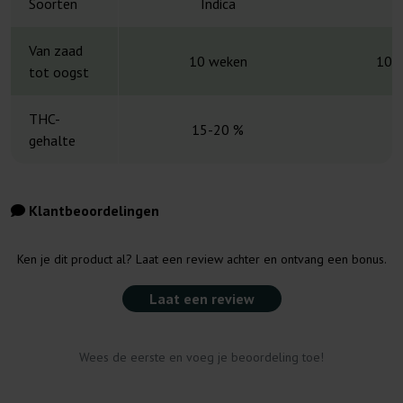
Soorten
Indica
H
Van zaad
10 weken
10-
tot oogst
THC-
15-20 %
gehalte
Klantbeoordelingen
Ken je dit product al? Laat een review achter en ontvang een bonus.
Laat een review
Wees de eerste en voeg je beoordeling toe!