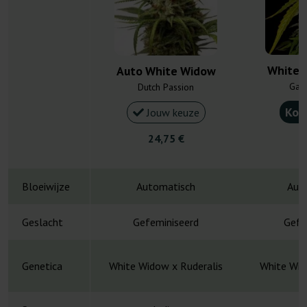
White 
Auto White Widow
Gan
Dutch Passion
Kou
Jouw keuze
24,75 €
4
Bloeiwijze
Automatisch
Aut
Geslacht
Gefeminiseerd
Gefe
Genetica
White Widow x Ruderalis
White Wid