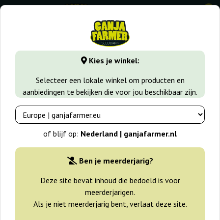
0
GanjaFarmer.nl
Wiet soorten
White Widow
Auto Whit
Kies je winkel:
Auto White Widow Dutch Passion
Selecteer een lokale winkel om producten en
aanbiedingen te bekijken die voor jou beschikbaar zijn.
-25%
+gratisie
of blijf op:
Nederland | ganjafarmer.nl
Ben je meerderjarig?
Deze site bevat inhoud die bedoeld is voor
meerderjarigen.
Als je niet meerderjarig bent, verlaat deze site.