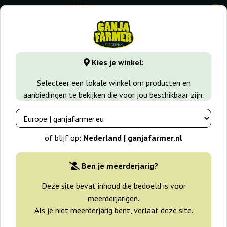
0
GanjaFarmer.nl
Wiet soorten
White Widow
White Labe
Kies je winkel:
White Label Rhino Regular White
Selecteer een lokale winkel om producten en
Label
aanbiedingen te bekijken die voor jou beschikbaar zijn.
of blijf op:
Nederland | ganjafarmer.nl
Ben je meerderjarig?
Deze site bevat inhoud die bedoeld is voor
meerderjarigen.
Als je niet meerderjarig bent, verlaat deze site.