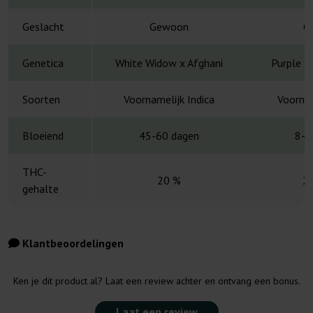
Geslacht
Gewoon
G
Genetica
White Widow x Afghani
Purple U
Soorten
Voornamelijk Indica
Voornam
Bloeiend
45-60 dagen
8-1
THC-
20 %
2
gehalte
Klantbeoordelingen
Ken je dit product al? Laat een review achter en ontvang een bonus.
Laat een review