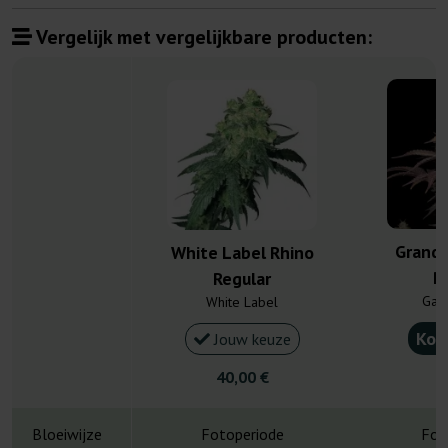
Vergelijk met vergelijkbare producten:
Granda
White Label Rhino
R
Regular
Gan
White Label
Kou
Jouw keuze
40,00 €
4
Bloeiwijze
Fotoperiode
Fot