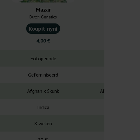
Mazar
Mazar 
Dutch Genetics
World Of
Koupit nyní
Koupit
4,00 €
19,0
Fotoperiode
Fotope
Gefeminiseerd
Gefemin
Afghan x Skunk
AFGHAN KUSH X M
Indica
Puur In
8 weken
55-60 
20 %
20 