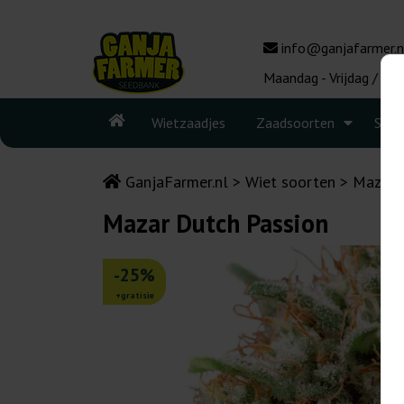
info@ganjafarmer.n
Maandag - Vrijdag / 10:
Wietzaadjes
Zaadsoorten
Seed
GanjaFarmer.nl
Wiet soorten
Mazar
Mazar Dutch Passion
-25%
+gratisie