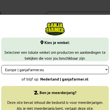
l
00 - 16:00
banks
Wiet soorten
Meer
Kies je winkel:
Mazar
Selecteer een lokale winkel om producten en aanbiedingen te
bekijken die voor jou beschikbaar zijn.
Breeder:
Dutch Passion
of blijf op:
Nederland | ganjafarmer.nl
Originele verpakking:
Ben je meerderjarig?
3 zaden
27
Deze site bevat inhoud die bedoeld is voor meerderjarigen.
Als je niet meerderjarig bent, verlaat deze site.
Verzonden binnen
25% GOED