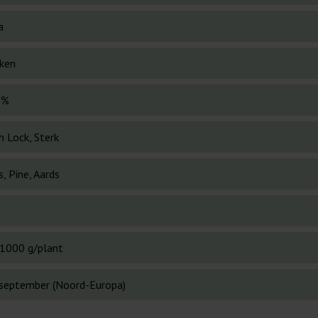
a
ken
 %
h Lock, Sterk
s, Pine, Aards
1000 g/plant
 september (Noord-Europa)