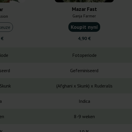
Mazar Fast
ar
Ganja Farmer
ssion
Koupit nyní
keuze
 €
4,90 €
iode
Fotoperiode
seerd
Gefeminiseerd
 Skunk
(Afghani x Skunk) x Ruderalis
a
Indica
en
8-9 weken
 %
19 %