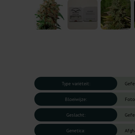
Type variëteit:
Gefe
Bloeiwijze:
Foto
Geslacht:
Gefe
Genetica:
Afgh