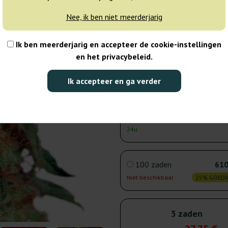
24u
Nee, ik ben niet meerderjarig
5 zaden
41
Ik ben meerderjarig en accepteer de cookie-instellingen
en het privacybeleid.
Verzonden binnen
25% GOED
24u
Ik accepteer en ga verder
10 zaden
66
Verzonden binnen
25% GOED
24u
100 zaden
610
Niet beschikbaar
25% GOED
3 zaden