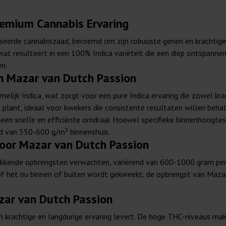
remium Cannabis Ervaring
eerde cannabiszaad, beroemd om zijn robuuste genen en krachtige 
at resulteert in een 100% Indica variëteit die een diep ontspannend
en.
n Mazar van Dutch Passion
lijk Indica, wat zorgt voor een pure Indica ervaring die zowel krac
plant, ideaal voor kwekers die consistente resultaten willen behal
 een snelle en efficiënte omdraai. Hoewel specifieke binnenhoogtes
nd van 550-600 g/m² binnenshuis.
oor Mazar van Dutch Passion
kende opbrengsten verwachten, variërend van 600-1000 gram per p
 het nu binnen of buiten wordt gekweekt, de opbrengst van Mazar 
zar van Dutch Passion
rachtige en langdurige ervaring levert. De hoge THC-niveaus maken