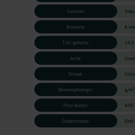
Soorten:
Indic
Bloeiend:
8 we
THC-gehalte:
19,5
Actie:
Couc
Smaak:
Citru
Binnenopbrengst:
g/m²
Plon Buiten:
600-
Oogstmaand:
Eind