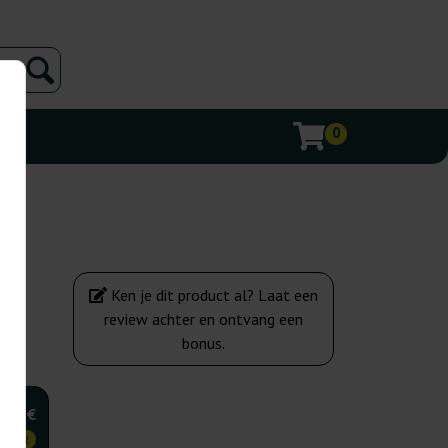
0
Ken je dit product al? Laat een
review achter en ontvang een
bonus.
,75 €
KOPER