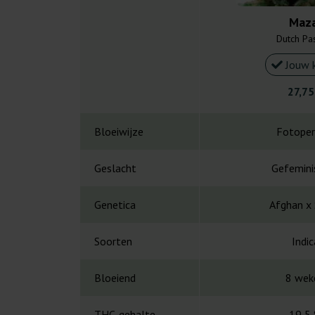
Maz
Dutch Pa
Jouw 
27,75
Bloeiwijze
Fotoper
Geslacht
Gefemini
Genetica
Afghan x
Soorten
Indic
Bloeiend
8 wek
THC-gehalte
19,5