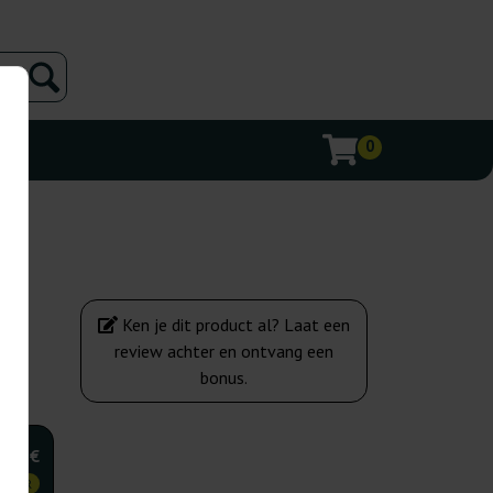
0
Ken je dit product al? Laat een
review achter en ontvang een
bonus.
,50 €
KOPER