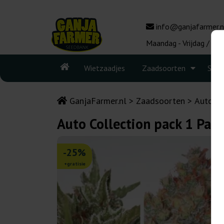
info@ganjafarmer.n
Maandag - Vrijdag / 10:
Wietzaadjes
Zaadsoorten
Seed
GanjaFarmer.nl
Zaadsoorten
Autoflo
Auto Collection pack 1 Par
-25%
+gratisie