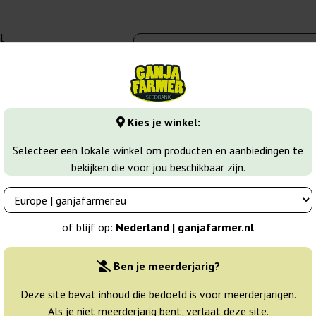
l
00 - 16:00
banks
Wiet soorten
Meer
Kies je winkel:
wer Wietzaadjes
Auto Collection pack 1
Selecteer een lokale winkel om producten en aanbiedingen te
bekijken die voor jou beschikbaar zijn.
adise Seeds
Breeder:
Paradise Seeds
of blijf op:
Nederland | ganjafarmer.nl
Originele verpakking:
Ben je meerderjarig?
6 zaden
31
Deze site bevat inhoud die bedoeld is voor meerderjarigen.
Als je niet meerderjarig bent, verlaat deze site.
Niet beschikbaar
25% GOED