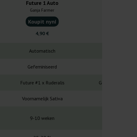
Future 1 Auto
Gushers
Ganja Farmer
Ganja F
Koupit nyní
Koupit
4,90 €
4,90
Automatisch
Automa
Gefeminiseerd
Gefemin
Future #1 x Ruderalis
Gelato x Triangle 
Voornamelijk Sativa
Voornameli
9-10 weken
11-12 