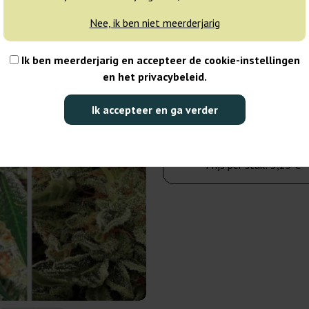
Nee, ik ben niet meerderjarig
6 zaden
Ik ben meerderjarig en accepteer de cookie-instellingen
31,50 €
42,00 €
en het privacybeleid.
Aantal verpakkingen:
Ik accepteer en ga verder
Aanvragen
Prijs per stuk:
5,25 €