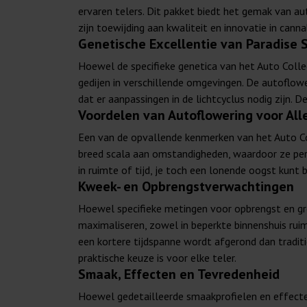
ervaren telers. Dit pakket biedt het gemak van a
zijn toewijding aan kwaliteit en innovatie in can
Genetische Excellentie van Paradise 
Hoewel de specifieke genetica van het Auto Collec
gedijen in verschillende omgevingen. De autoflo
dat er aanpassingen in de lichtcyclus nodig zijn. 
Voordelen van Autoflowering voor Alle
Een van de opvallende kenmerken van het Auto Col
breed scala aan omstandigheden, waardoor ze perfe
in ruimte of tijd, je toch een lonende oogst kunt 
Kweek- en Opbrengstverwachtingen
Hoewel specifieke metingen voor opbrengst en gro
maximaliseren, zowel in beperkte binnenshuis ruimt
een kortere tijdspanne wordt afgerond dan tradit
praktische keuze is voor elke teler.
Smaak, Effecten en Tevredenheid
Hoewel gedetailleerde smaakprofielen en effecten