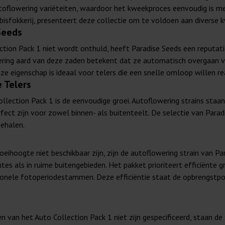
utoflowering variëteiten, waardoor het kweekproces eenvoudig is m
nabisfokkerij, presenteert deze collectie om te voldoen aan diver
Seeds
tion Pack 1 niet wordt onthuld, heeft Paradise Seeds een reputati
wering aard van deze zaden betekent dat ze automatisch overgaan v
Deze eigenschap is ideaal voor telers die een snelle omloop willen re
 Telers
lection Pack 1 is de eenvoudige groei. Autoflowering strains sta
ct zijn voor zowel binnen- als buitenteelt. De selectie van Paradi
behalen.
eihoogte niet beschikbaar zijn, zijn de autoflowering strain van 
es als in ruime buitengebieden. Het pakket prioriteert efficiënte g
ionele fotoperiodestammen. Deze efficiëntie staat de opbrengstpo
 van het Auto Collection Pack 1 niet zijn gespecificeerd, staan de