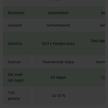
Bloeiwijze
Automatisch
Aut
Geslacht
Gefeminiseerd
Gefe
Sour Apple
Genetica
GG4 x Pandora Auto
C
Soorten
Voornamelijk Indica
Voornam
Van zaad
65 dagen
11-
tot oogst
THC-
16-20 %
2
gehalte