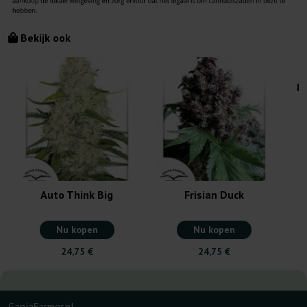
Bekijk ook
B
Auto Think Big
Frisian Duck
Nu kopen
Nu kopen
24,75 €
24,75 €
GanjaFarmer.nl