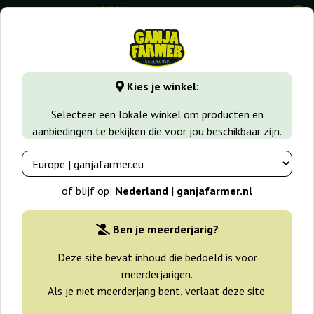
0
GanjaFarmer.nl
Zaadsoorten
Autoflower Wietzaadjes
Kies je winkel:
Auto Kong 4 Paradise Seeds
Selecteer een lokale winkel om producten en
aanbiedingen te bekijken die voor jou beschikbaar zijn.
-25%
+gratisie
of blijf op:
Nederland | ganjafarmer.nl
Ben je meerderjarig?
Deze site bevat inhoud die bedoeld is voor
meerderjarigen.
Als je niet meerderjarig bent, verlaat deze site.