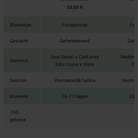
10,00 €
2
Bloeiwijze
Fotoperiode
Fot
Geslacht
Gefeminiseerd
Gefe
Sour Diesel x California
Wedding 
Genetica
Elite Clone x Haze
Or
Soorten
Voornamelijk Sativa
Voornam
Bloeiend
70-77 dagen
10-
THC-
-
gehalte