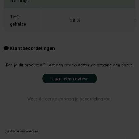
tot oogst
THC-
18 %
1
gehalte
Klantbeoordelingen
Ken je dit product al? Laat een review achter en ontvang een bonus.
Laat een review
Wees de eerste en voeg je beoordeling toe!