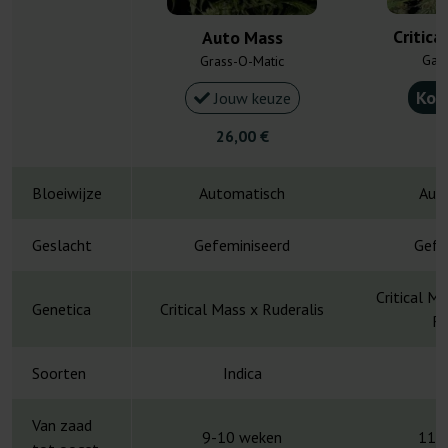
Critica
Auto Mass
Gan
Grass-O-Matic
Kou
Jouw keuze
26,00 €
4
Bloeiwijze
Automatisch
Aut
Geslacht
Gefeminiseerd
Gefe
Critical M
Genetica
Critical Mass x Ruderalis
Re
Soorten
Indica
Van zaad
9-10 weken
11-