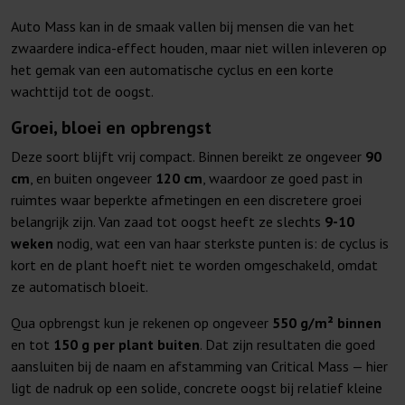
Auto Mass kan in de smaak vallen bij mensen die van het
zwaardere indica-effect houden, maar niet willen inleveren op
het gemak van een automatische cyclus en een korte
wachttijd tot de oogst.
Groei, bloei en opbrengst
Deze soort blijft vrij compact. Binnen bereikt ze ongeveer
90
cm
, en buiten ongeveer
120 cm
, waardoor ze goed past in
ruimtes waar beperkte afmetingen en een discretere groei
belangrijk zijn. Van zaad tot oogst heeft ze slechts
9-10
weken
nodig, wat een van haar sterkste punten is: de cyclus is
kort en de plant hoeft niet te worden omgeschakeld, omdat
ze automatisch bloeit.
Qua opbrengst kun je rekenen op ongeveer
550 g/m² binnen
en tot
150 g per plant buiten
. Dat zijn resultaten die goed
aansluiten bij de naam en afstamming van Critical Mass — hier
ligt de nadruk op een solide, concrete oogst bij relatief kleine