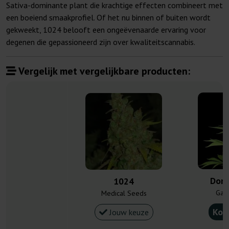
Sativa-dominante plant die krachtige effecten combineert met
een boeiend smaakprofiel. Of het nu binnen of buiten wordt
gekweekt, 1024 belooft een ongeëvenaarde ervaring voor
degenen die gepassioneerd zijn over kwaliteitscannabis.
Vergelijk met vergelijkbare producten:
Donn
1024
Gan
Medical Seeds
Kou
Jouw keuze