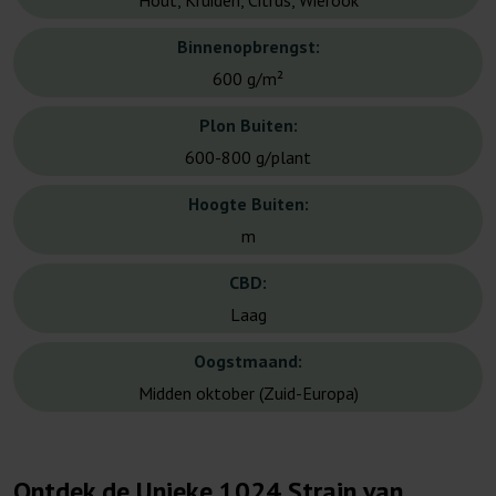
Hout, Kruiden, Citrus, Wierook
Binnenopbrengst:
600 g/m²
Plon Buiten:
600-800 g/plant
Hoogte Buiten:
m
CBD:
Laag
Oogstmaand:
Midden oktober (Zuid-Europa)
Ontdek de Unieke 1024 Strain van