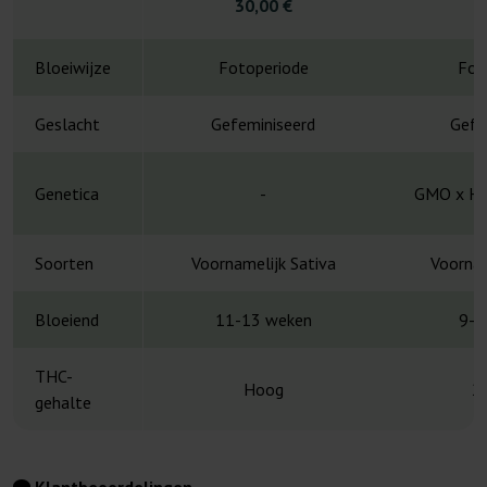
30,00 €
4
Bloeiwijze
Fotoperiode
Fot
Geslacht
Gefeminiseerd
Gefe
Genetica
-
GMO x Ha
Soorten
Voornamelijk Sativa
Voornam
Bloeiend
11-13 weken
9-1
THC-
Hoog
2
gehalte