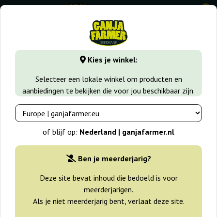
0
⭐ -40% Snelgroeiende soorten ⭐
⏰ 2 dagen 03:44:22
Kies je winkel:
GanjaFarmer.nl
Zaadsoorten
Indica zaden
Caramel Ice
Selecteer een lokale winkel om producten en
aanbiedingen te bekijken die voor jou beschikbaar zijn.
Caramel Ice Positronics
of blijf op:
Nederland | ganjafarmer.nl
Ben je meerderjarig?
Deze site bevat inhoud die bedoeld is voor
meerderjarigen.
Als je niet meerderjarig bent, verlaat deze site.