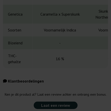
Skunk 1
Genetica
Caramella x Superskunk
Northern 
Soorten
Voornamelijk Indica
Voornam
Bloeiend
-
THC-
16 %
1
gehalte
Klantbeoordelingen
Ken je dit product al? Laat een review achter en ontvang een bonus.
Laat een review