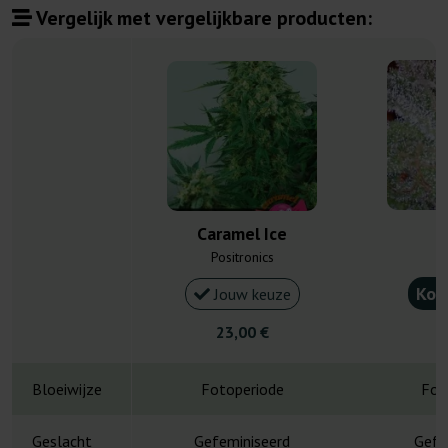
Vergelijk met vergelijkbare producten:
Caramel Ice
N
Positronics
Kou
Jouw keuze
23,00 €
2
Bloeiwijze
Fotoperiode
Fot
Geslacht
Gefeminiseerd
Gefe