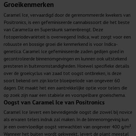
Groeikenmerken
Caramel Ice, vervaardigd door de gerenommeerde kwekers van
Positronics, is een gefeminiseerde cannabissoort die het beste
van Caramella en Superskunk samenbrengt. Deze
fotoperiodevariëteit is overwegend Indica, wat zorgt voor een
robuuste en bossige groei die kenmerkend is voor Indica-
genetica. Caramel Ice gefeminiseerde zaden gedijen goed in
gecontroleerde binnenomgevingen en kunnen ook uitstekend
presteren in buitenomstandigheden. Hoewel specifieke details
over de groeicyclus van zaad tot oogst ontbreken, is deze
soort bekend om zijn korte bloeiperiode van ongeveer 60
dagen. Dit maakt het een aantrekkelijke optie voor telers die
op zoek zijn naar een stabiele en voorspelbare groeischema.
Oogst van Caramel Ice van Positronics
Caramel Ice levert een bevredigende oogst die zowel bij novice
als ervaren telers indruk zal maken. In de binnenomgeving kun
je een overvloedige oogst verwachten van ongeveer 400 g/m².
Wanneer het buiten wordt gekweekt, levert de plant meestal