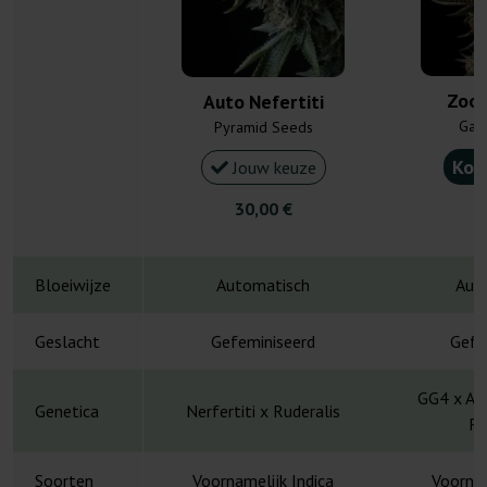
Zook
Auto Nefertiti
Gan
Pyramid Seeds
Kou
Jouw keuze
30,00 €
4
Bloeiwijze
Automatisch
Aut
Geslacht
Gefeminiseerd
Gefe
GG4 x Ani
Genetica
Nerfertiti x Ruderalis
Ru
Soorten
Voornamelijk Indica
Voornam