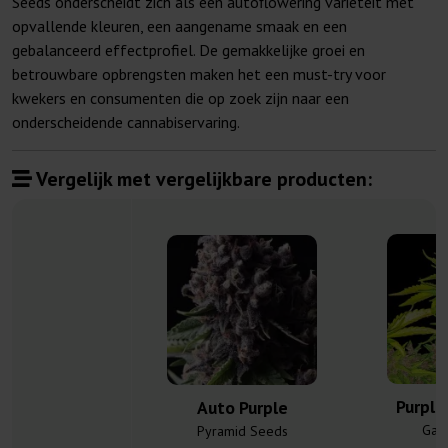
Seeds onderscheidt zich als een autoflowering variëteit met
opvallende kleuren, een aangename smaak en een
gebalanceerd effectprofiel. De gemakkelijke groei en
betrouwbare opbrengsten maken het een must-try voor
kwekers en consumenten die op zoek zijn naar een
onderscheidende cannabiservaring.
Vergelijk met vergelijkbare producten:
Purple
Auto Purple
Gan
Pyramid Seeds