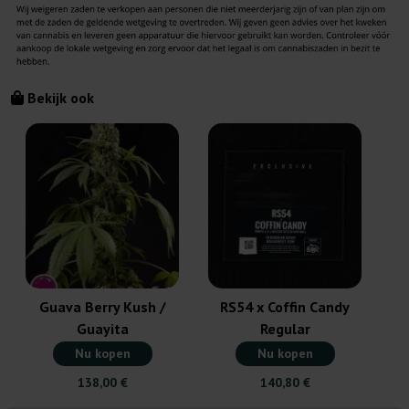
Bekijk ook
Guava Berry Kush /
RS54 x Coffin Candy
Guayita
Regular
Nu kopen
Nu kopen
138,00 €
140,80 €