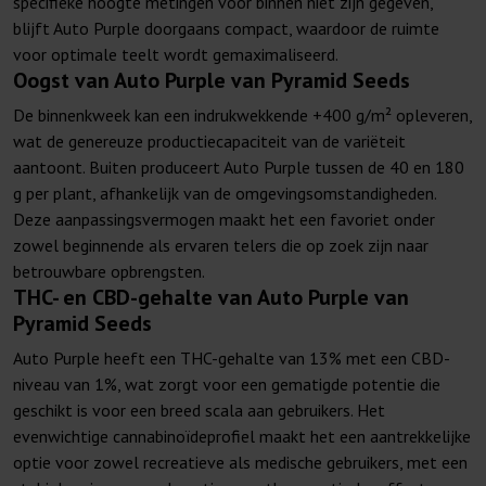
specifieke hoogte metingen voor binnen niet zijn gegeven,
blijft Auto Purple doorgaans compact, waardoor de ruimte
voor optimale teelt wordt gemaximaliseerd.
Oogst van Auto Purple van Pyramid Seeds
De binnenkweek kan een indrukwekkende +400 g/m² opleveren,
wat de genereuze productiecapaciteit van de variëteit
aantoont. Buiten produceert Auto Purple tussen de 40 en 180
g per plant, afhankelijk van de omgevingsomstandigheden.
Deze aanpassingsvermogen maakt het een favoriet onder
zowel beginnende als ervaren telers die op zoek zijn naar
betrouwbare opbrengsten.
THC- en CBD-gehalte van Auto Purple van
Pyramid Seeds
Auto Purple heeft een THC-gehalte van 13% met een CBD-
niveau van 1%, wat zorgt voor een gematigde potentie die
geschikt is voor een breed scala aan gebruikers. Het
evenwichtige cannabinoïdeprofiel maakt het een aantrekkelijke
optie voor zowel recreatieve als medische gebruikers, met een