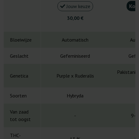
Kou
Jouw keuze
30,00 €
4
Bloeiwijze
Automatisch
Aut
Geslacht
Gefeminiseerd
Gefe
Pakistani 
Genetica
Purple x Ruderalis
Soorten
Hybryda
H
Van zaad
-
9-1
tot oogst
THC-