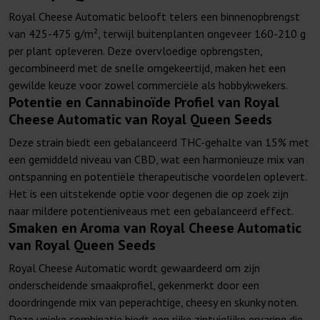
Royal Cheese Automatic belooft telers een binnenopbrengst
van 425-475 g/m², terwijl buitenplanten ongeveer 160-210 g
per plant opleveren. Deze overvloedige opbrengsten,
gecombineerd met de snelle omgekeertijd, maken het een
gewilde keuze voor zowel commerciële als hobbykwekers.
Potentie en Cannabinoïde Profiel van Royal
Cheese Automatic van Royal Queen Seeds
Deze strain biedt een gebalanceerd THC-gehalte van 15% met
een gemiddeld niveau van CBD, wat een harmonieuze mix van
ontspanning en potentiële therapeutische voordelen oplevert.
Het is een uitstekende optie voor degenen die op zoek zijn
naar mildere potentieniveaus met een gebalanceerd effect.
Smaken en Aroma van Royal Cheese Automatic
van Royal Queen Seeds
Royal Cheese Automatic wordt gewaardeerd om zijn
onderscheidende smaakprofiel, gekenmerkt door een
doordringende mix van peperachtige, cheesy en skunky noten.
Deze unieke combinatie biedt een rijke zintuiglijke ervaring die