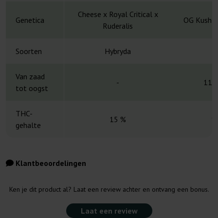
Cheese x Royal Critical x
Genetica
OG Kush x
Ruderalis
Soorten
Hybryda
H
Van zaad
-
11-
tot oogst
THC-
15 %
1
gehalte
Klantbeoordelingen
Ken je dit product al? Laat een review achter en ontvang een bonus.
Laat een review