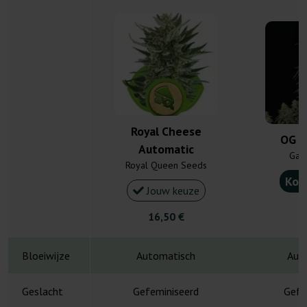
Royal Cheese
OG K
Automatic
Gan
Royal Queen Seeds
Kou
Jouw keuze
4
16,50 €
Bloeiwijze
Automatisch
Aut
Geslacht
Gefeminiseerd
Gefe