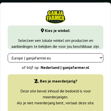
0
GanjaFarmer.nl
Wiet soorten
Cheese
Royal Cheese Au
Kies je winkel:
Royal Cheese Automatic Royal
Selecteer een lokale winkel om producten en
Queen Seeds
aanbiedingen te bekijken die voor jou beschikbaar zijn.
-25%
+gratisie
of blijf op:
Nederland | ganjafarmer.nl
Ben je meerderjarig?
Deze site bevat inhoud die bedoeld is voor
meerderjarigen.
Als je niet meerderjarig bent, verlaat deze site.