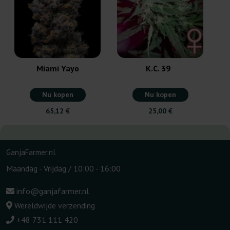
Miami Yayo
K.C. 39
Nu kopen
Nu kopen
65,12 €
25,00 €
GanjaFarmer.nl
Maandag - Vrijdag / 10:00 - 16:00
info@ganjafarmer.nl
Wereldwijde verzending
+48 731 111 420