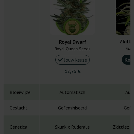
Zkitte
Royal Dwarf
Gan
Royal Queen Seeds
Kou
Jouw keuze
12,75 €
5
Bloeiwijze
Automatisch
Aut
Geslacht
Gefeminiseerd
Gefe
Genetica
Skunk x Ruderalis
Zkittlez x