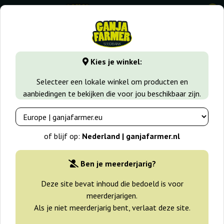
0
GanjaFarmer.nl
Zaadsoorten
Indica zaden
Royal Dwar
Kies je winkel:
Royal Dwarf Royal Queen Seeds
Selecteer een lokale winkel om producten en
aanbiedingen te bekijken die voor jou beschikbaar zijn.
-25%
+gratisie
of blijf op:
Nederland | ganjafarmer.nl
Ben je meerderjarig?
Deze site bevat inhoud die bedoeld is voor
meerderjarigen.
Als je niet meerderjarig bent, verlaat deze site.