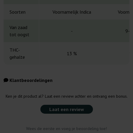
Soorten
Voornamelijk Indica
Voornam
Van zaad
-
9-1
tot oogst
THC-
13 %
1
gehalte
Klantbeoordelingen
Ken je dit product al? Laat een review achter en ontvang een bonus.
Laat een review
Wees de eerste en voeg je beoordeling toe!